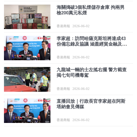
海關搗破3個私煙儲存倉庫 拘兩男
檢200萬元私煙
香港商報
2026-06-02
李家超：訪問哈薩克斯坦將達成43
份備忘錄及協議 涵蓋經貿金融及科
技教育等
香港商報
2026-06-02
九龍城一輛的士左搖右擺 警方截查
揭七旬司機毒駕
香港商報
2026-06-02
直播回放｜行政長官李家超在阿斯
塔納會見傳媒
香港商報
2026-06-02