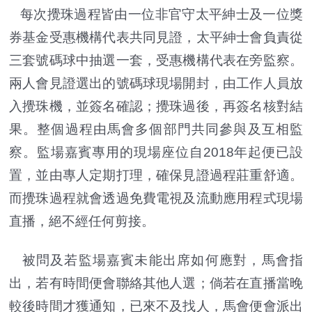
每次攪珠過程皆由一位非官守太平紳士及一位獎
券基金受惠機構代表共同見證，太平紳士會負責從
三套號碼球中抽選一套，受惠機構代表在旁監察。
兩人會見證選出的號碼球現場開封，由工作人員放
入攪珠機，並簽名確認；攪珠過後，再簽名核對結
果。整個過程由馬會多個部門共同參與及互相監
察。監場嘉賓專用的現場座位自2018年起便已設
置，並由專人定期打理，確保見證過程莊重舒適。
而攪珠過程就會透過免費電視及流動應用程式現場
直播，絕不經任何剪接。
被問及若監場嘉賓未能出席如何應對，馬會指
出，若有時間便會聯絡其他人選；倘若在直播當晚
較後時間才獲通知，已來不及找人，馬會便會派出