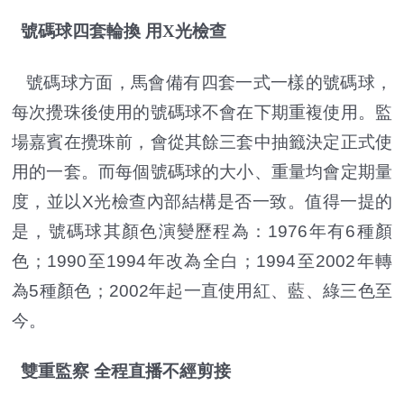
號碼球四套輪換 用X光檢查
號碼球方面，馬會備有四套一式一樣的號碼球，
每次攪珠後使用的號碼球不會在下期重複使用。監
場嘉賓在攪珠前，會從其餘三套中抽籤決定正式使
用的一套。而每個號碼球的大小、重量均會定期量
度，並以X光檢查內部結構是否一致。值得一提的
是，號碼球其顏色演變歷程為：1976年有6種顏
色；1990至1994年改為全白；1994至2002年轉
為5種顏色；2002年起一直使用紅、藍、綠三色至
今。
雙重監察 全程直播不經剪接