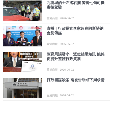
九龍城的士左搖右擺 警揭七旬司機
毒後駕駛
香港商報
2026-06-02
直播｜行政長官李家超在阿斯塔納
會見傳媒
香港商報
2026-06-02
教育局誤發小一派位結果短訊 姚銘
促提升整體行政質素
香港商報
2026-06-02
打鼓嶺謀殺案 兩被告罪成下周求情
香港商報
2026-06-02