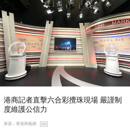
港商記者直擊六合彩攪珠現場 嚴謹制
度維護公信力
來源：香港商報網
原創