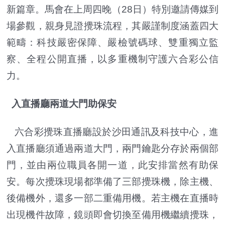
新篇章。馬會在上周四晚（28日）特別邀請傳媒到
場參觀，親身見證攪珠流程，其嚴謹制度涵蓋四大
範疇：科技嚴密保障、嚴檢號碼球、雙重獨立監
察、全程公開直播，以多重機制守護六合彩公信
力。
入直播廳兩道大門助保安
六合彩攪珠直播廳設於沙田通訊及科技中心，進
入直播廳須通過兩道大門，兩門鑰匙分存於兩個部
門，並由兩位職員各開一道，此安排當然有助保
安。每次攪珠現場都準備了三部攪珠機，除主機、
後備機外，還多一部二重備用機。若主機在直播時
出現機件故障，鏡頭即會切換至備用機繼續攪珠，