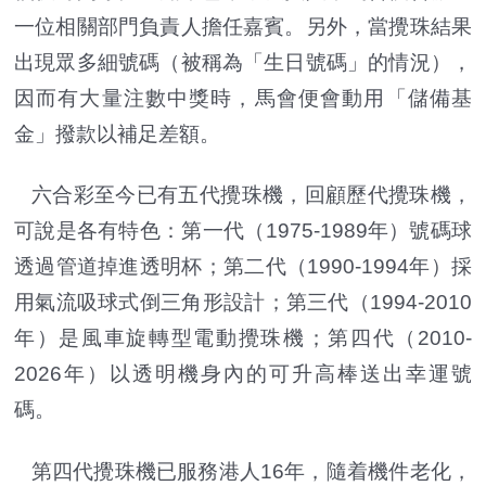
一位相關部門負責人擔任嘉賓。另外，當攪珠結果
出現眾多細號碼（被稱為「生日號碼」的情況），
因而有大量注數中獎時，馬會便會動用「儲備基
金」撥款以補足差額。
六合彩至今已有五代攪珠機，回顧歷代攪珠機，
可說是各有特色：第一代（1975-1989年）號碼球
透過管道掉進透明杯；第二代（1990-1994年）採
用氣流吸球式倒三角形設計；第三代（1994-2010
年）是風車旋轉型電動攪珠機；第四代（2010-
2026年）以透明機身內的可升高棒送出幸運號
碼。
第四代攪珠機已服務港人16年，隨着機件老化，