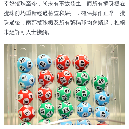
幸好攪珠至今，尚未有事故發生。而所有攪珠機在
攪珠前均重新經過檢查和綵排，確保操作正常；攪
珠過後，兩部攪珠機及所有號碼球均會鎖起，杜絕
未經許可人士接觸。