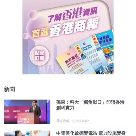
新聞
孫東：科大「獨角獸日」印證香港
創科實力
香港商報
2026-06-02
中電美化啟德變電站 電力設施變身