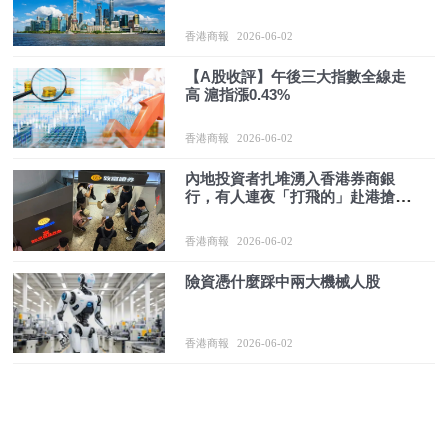
香港商報
2026-06-02
【A股收評】午後三大指數全線走
高 滬指漲0.43%
香港商報
2026-06-02
內地投資者扎堆湧入香港券商銀
行，有人連夜「打飛的」赴港搶開
戶！監管全線收緊：銀行新開戶須
簽資金來源聲明，確認為內地以外
香港商報
2026-06-02
合法來源
險資憑什麼踩中兩大機械人股
香港商報
2026-06-02