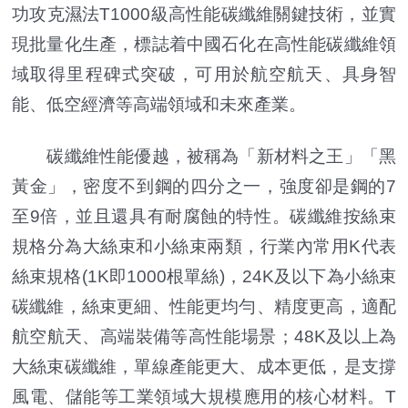
功攻克濕法T1000級高性能碳纖維關鍵技術，並實
現批量化生產，標誌着中國石化在高性能碳纖維領
域取得里程碑式突破，可用於航空航天、具身智
能、低空經濟等高端領域和未來產業。
碳纖維性能優越，被稱為「新材料之王」「黑
黃金」，密度不到鋼的四分之一，強度卻是鋼的7
至9倍，並且還具有耐腐蝕的特性。碳纖維按絲束
規格分為大絲束和小絲束兩類，行業內常用K代表
絲束規格(1K即1000根單絲)，24K及以下為小絲束
碳纖維，絲束更細、性能更均勻、精度更高，適配
航空航天、高端裝備等高性能場景；48K及以上為
大絲束碳纖維，單線產能更大、成本更低，是支撐
風電、儲能等工業領域大規模應用的核心材料。T