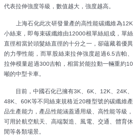
代表拉伸強度等級，數值越大，強度越高。
上海石化此次研發量產的高性能碳纖維為12K
小絲束，即每束碳纖維由12000根單絲組成，單絲
直徑相當於頭髮絲直徑的十分之一，卻蘊藏着優異
的力學性能，而單股絲束拉伸強度超過6.5吉帕、
拉伸模量超過300吉帕，相當於能拉動一輛重約10
噸的中型卡車。
目前，中國石化已擁有3K、6K、12K、24K、
48K、60K等不同絲束規格近20種型號的碳纖維產
品生產能力，產品性能涵蓋通用級、高性能等級，
可用於航空航天、高端製造、風電、交通、體育休
閒等各類場景。