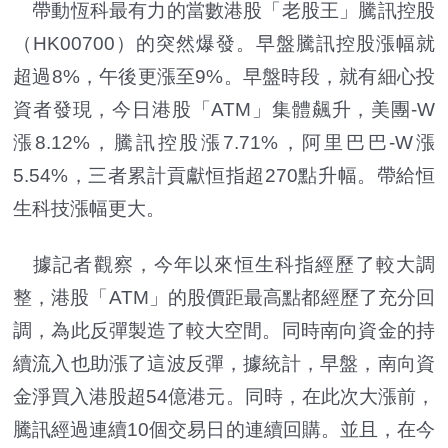
帶動恆科最有力的當數港股「老股王」騰訊控股
（HK00700）的突然爆發。早盤騰訊控股漲幅就
超過8%，午後更漲至9%。早盤時段，就有細心投
資者發現，今日港股「ATM」集體飆升，美團-W
漲8.12%，騰訊控股漲7.71%，阿里巴巴-W漲
5.54%，三者累計貢獻恒指超270點升幅。帶給恒
生科技漲幅更大。
據記者觀察，今年以來恒生科指經歷了較大調
整，港股「ATM」的股價距最高點都經歷了充分回
調，為此反彈製造了較大空間。同時南向資金的持
續流入也助漲了這波反彈，據統計，早盤，南向資
金淨買入港股超54億港元。同時，在此次大漲前，
騰訊經過連續10個交易日的連續回購。並且，在今