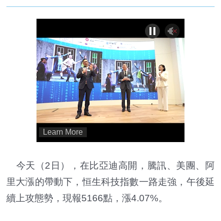
今天（2日），在比亞迪高開，騰訊、美團、阿
里大漲的帶動下，恒生科技指數一路走強，午後延
續上攻態勢，現報5166點，漲4.07%。