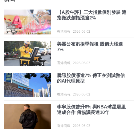
【A股午評】三大指數個別發展 滬
指微跌創指漲逾2%
香港商報
2026-06-02
美團公布虧損季報後 股價大漲逾
7%
香港商報
2026-06-02
騰訊股價漲逾7% 傳正在測試微信
的AI代理原型
香港商報
2026-06-02
李寧股價曾升6% 與NBA球星居里
達成合作 傳協議長達10年
香港商報
2026-06-02