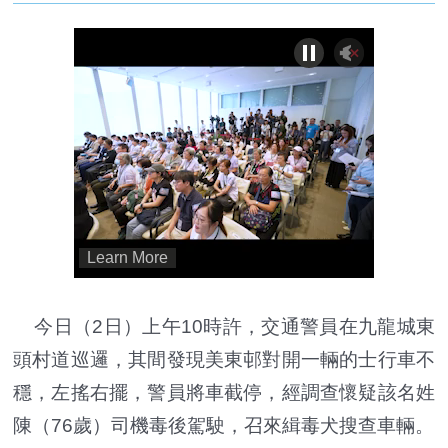
今日（2日）上午10時許，交通警員在九龍城東
頭村道巡邏，其間發現美東邨對開一輛的士行車不
穩，左搖右擺，警員將車截停，經調查懷疑該名姓
陳（76歲）司機毒後駕駛，召來緝毒犬搜查車輛。