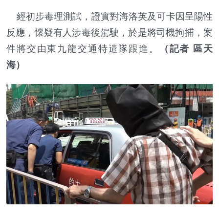
經初步毒理測試，證實對海洛英及可卡因呈陽性
反應，懷疑有人涉毒後駕駛，於是將司機拘捕，案
件將交由東九龍交通特遣隊跟進。
（記者 區天
海）