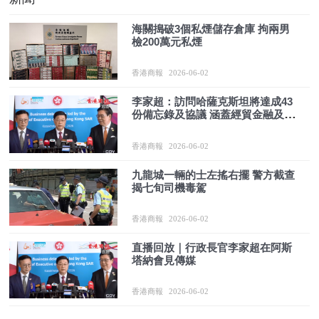
海關搗破3個私煙儲存倉庫 拘兩男
檢200萬元私煙
香港商報
2026-06-02
李家超：訪問哈薩克斯坦將達成43
份備忘錄及協議 涵蓋經貿金融及科
技教育等
香港商報
2026-06-02
九龍城一輛的士左搖右擺 警方截查
揭七旬司機毒駕
香港商報
2026-06-02
直播回放｜行政長官李家超在阿斯
塔納會見傳媒
香港商報
2026-06-02