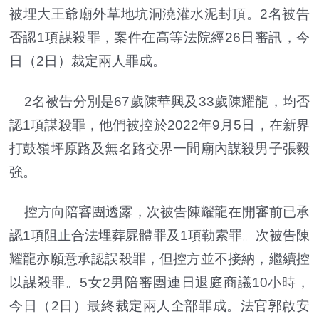
被埋大王爺廟外草地坑洞澆灌水泥封頂。2名被告
否認1項謀殺罪，案件在高等法院經26日審訊，今
日（2日）裁定兩人罪成。
2名被告分別是67歲陳華興及33歲陳耀龍，均否
認1項謀殺罪，他們被控於2022年9月5日，在新界
打鼓嶺坪原路及無名路交界一間廟內謀殺男子張毅
強。
控方向陪審團透露，次被告陳耀龍在開審前已承
認1項阻止合法埋葬屍體罪及1項勒索罪。次被告陳
耀龍亦願意承認誤殺罪，但控方並不接納，繼續控
以謀殺罪。5女2男陪審團連日退庭商議10小時，
今日（2日）最終裁定兩人全部罪成。法官郭啟安