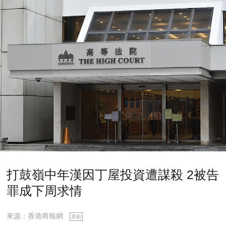
打鼓嶺中年漢因丁屋投資遭謀殺 2被告
罪成下周求情
來源：香港商報網
原創