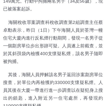
149萬元。行動中拘捕兩名男子（34及56歲），現
已被落案起訴。
海關稅收罪案調查科稅收調查第2組調查主任蔡
卓勳表示，昨日（1日）下午海關人員於荃灣一幢
住宅大廈內進行反私煙行動期間，發現一名男子從
一個劏房單位步出形跡可疑。人員遂上前截查，並
於其斜孭袋內檢獲400支懷疑私煙，該名男子隨即
被拘捕。
其後，海關人員押解該名男子返回涉案劏房單位
搜查，於單位內再檢獲約330000支懷疑私煙。人
員其後在大廈一帶進行進一步調查以在疑犯身上搜
出的鎖匙，進入附近另一住宅處所，再發現約
110000支懷疑私煙。