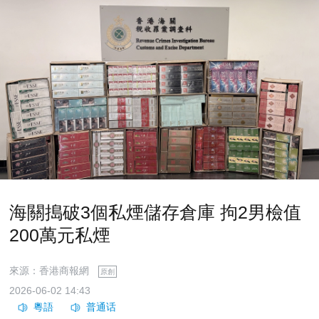
海關搗破3個私煙儲存倉庫 拘2男檢值
200萬元私煙
來源：香港商報網
原創
2026-06-02 14:43