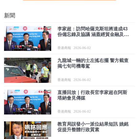
新聞
李家超：訪問哈薩克斯坦將達成43
份備忘錄及協議 涵蓋經貿金融及科
技教育等
香港商報
2026-06-02
九龍城一輛的士左搖右擺 警方截查
揭七旬司機毒駕
香港商報
2026-06-02
直播回放｜行政長官李家超在阿斯
塔納會見傳媒
香港商報
2026-06-02
教育局誤發小一派位結果短訊 姚銘
促提升整體行政質素