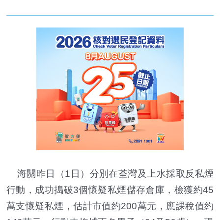
海關昨日（1日）分別在荃灣及上水採取反私煙
行動，成功搗破3個懷疑私煙儲存倉庫，檢獲約45
萬支懷疑私煙，估計市值約200萬元，應課稅值約