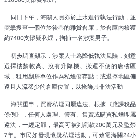
同日下午，海關人員亦於上水進行執法行動，並
突擊搜查一個位於後巷的雜貨倉庫，於倉庫內檢獲
約7400支懷疑私煙，拘捕一名涉案男子。
初步調查顯示，涉案人士為降低執法風險，刻意
選擇樓齡較高、沒有升降機、搬運不便的唐樓區
域，租用劏房單位作為私煙儲存點；或選擇地區偏
遠且人流稀少的倉庫位置，以掩飾其非法活動
海關重申，買賣私煙同屬違法。根據《應課稅品
條例》，任何人處理、管有、售賣或購買私煙即屬
違法，一經定罪，最高可被判罰款200萬元及監禁
7年。市民如發現懷疑私煙活動，可致電海關24小