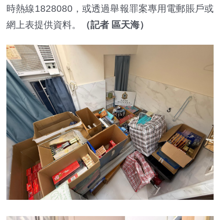
時熱線1828080，或透過舉報罪案專用電郵賬戶或
網上表提供資料。
（記者 區天海）