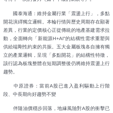
國泰海通：維持金屬行業「震盪上行」，多點
開花演繹獨立邏輯。本輪行情與歷史周期存在顯著
差異，行業的定價核心正從傳統的地產基建需求拉
動，全面轉向「新能源H+AI"的結構性需求重塑與
供給端剛性約束的共振。五大金屬板塊各自擁有獨
立的產業邏輯，呈現「多點開花」的結構性特徵，
該行認為板塊整體在短期調整後仍將維持震盪上行
趨勢。
中原證券：當前A股已進入盈利驅動上行階
段、中長期向好趨勢不變
伴隨油價穩步回落，地緣風險對A股的衝擊已