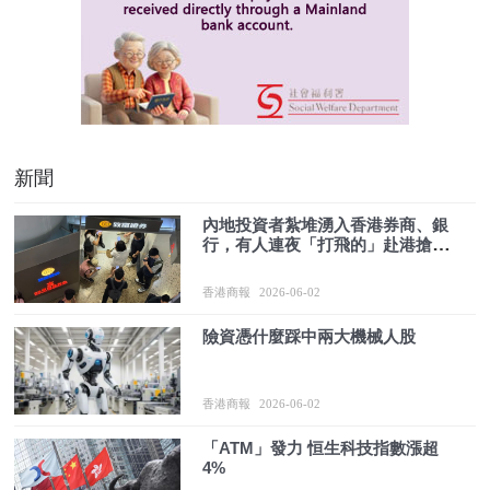
新聞
內地投資者紮堆湧入香港券商、銀
行，有人連夜「打飛的」赴港搶開
戶！監管全線收緊：銀行新開戶須
簽資金來源聲明，確認為內地以外
香港商報
2026-06-02
合法來源
險資憑什麼踩中兩大機械人股
香港商報
2026-06-02
「ATM」發力 恒生科技指數漲超
4%