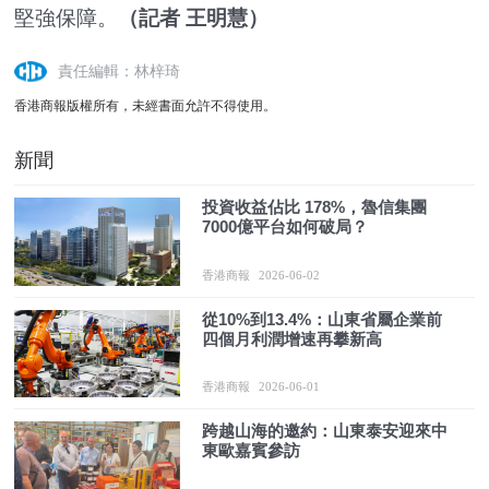
堅強保障。
（記者 王明慧）
責任編輯：林梓琦
香港商報版權所有，未經書面允許不得使用。
新聞
投資收益佔比 178%，魯信集團
7000億平台如何破局？
香港商報
2026-06-02
從10%到13.4%：山東省屬企業前
四個月利潤增速再攀新高
香港商報
2026-06-01
跨越山海的邀約：山東泰安迎來中
東歐嘉賓參訪