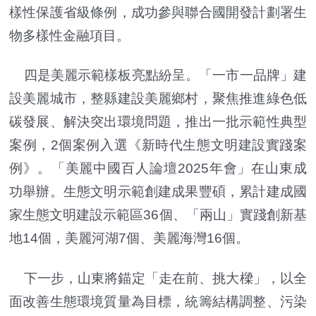
樣性保護省級條例，成功參與聯合國開發計劃署生
物多樣性金融項目。
四是美麗示範樣板亮點紛呈。「一市一品牌」建
設美麗城市，整縣建設美麗鄉村，聚焦推進綠色低
碳發展、解決突出環境問題，推出一批示範性典型
案例，2個案例入選《新時代生態文明建設實踐案
例》。「美麗中國百人論壇2025年會」在山東成
功舉辦。生態文明示範創建成果豐碩，累計建成國
家生態文明建設示範區36個、「兩山」實踐創新基
地14個，美麗河湖7個、美麗海灣16個。
下一步，山東將錨定「走在前、挑大樑」，以全
面改善生態環境質量為目標，統籌結構調整、污染