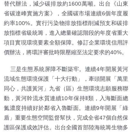
替代辦法，減少碳排放約1600萬噸。出台《山東
省碳達峰實施方案》，全國碳市場連續6個年度履
約率100%。實行污染物排放指標削減預支和碳排
放指標省級統籌，進入總量確認階段的年度省重大
項目實現環境要素全額保障。修訂企業環境信用評
價辦法，將環評審批時限壓縮至法定要求的40%。
三是生態系統屏障不斷築牢。連續4年開展黃河
流域生態環境保護「十大行動」，牽頭開展「萬里
同心，共護黃河」九省（區）生態環境志願服務聯
動，黃河幹流水質連續10年保持Ⅱ類，入海斷面總
氮濃度持續好於鄰省入魯斷面。連續9年開展「綠
盾」重要生態空間監督幫扶，完成全省47個自然保
護區保護成效評估。出台全國首部陸海統籌生物多