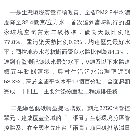
一是生態環境質量持續改善。全省PM2.5平均濃
度降至32.4微克/立方米，首次達到當時執行的國
家環境空氣質素二級標準，優良天數比例達
77.8%、重污染天數比例0.2%，均達歷史最好水
平；國控地表水考核斷面優良水體比例為84.3%，
達到有監測記錄以來最好水平，Ⅴ類及以下水體連
續五年動態清零；農村生活污水治理率達到
68.3%，高於全國平均水平13個百分點。全面超額
完成「十四五」主要污染物重點工程減排任務。
二是綠色低碳轉型提速增效。劃定2750個管控
單元，建成覆蓋全域的「一張圖」生態環境分區管
控體系。在全國率先出台「兩高」項目碳排放減量