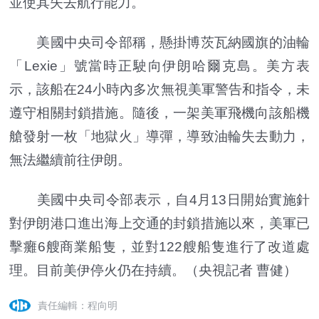
並使其失去航行能力。
美國中央司令部稱，懸掛博茨瓦納國旗的油輪
「Lexie」號當時正駛向伊朗哈爾克島。美方表
示，該船在24小時內多次無視美軍警告和指令，未
遵守相關封鎖措施。隨後，一架美軍飛機向該船機
艙發射一枚「地獄火」導彈，導致油輪失去動力，
無法繼續前往伊朗。
美國中央司令部表示，自4月13日開始實施針
對伊朗港口進出海上交通的封鎖措施以來，美軍已
擊癱6艘商業船隻，並對122艘船隻進行了改道處
理。目前美伊停火仍在持續。（央視記者 曹健）
責任編輯：程向明