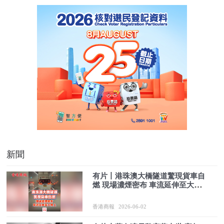
新聞
有片丨港珠澳大橋隧道驚現貨車自
燃 現場濃煙密布 車流延伸至大橋
上
香港商報
2026-06-02