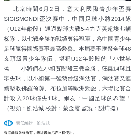
北京時間6月2日，意大利國際青少年盃賽
SIGISMONDI盃決賽中，中國足球小將2014隊
（U12年齡段）通過點球大戰5-4力克英超埃弗頓
梯隊，以七戰全勝的戰績奪得冠軍，為中國青少年
足球贏得國際賽事最高榮譽。本屆賽事匯聚全球48
支頂級青少年隊伍，堪稱U12年齡段的「小世界
盃」。小將們在小組賽階段三戰全勝，狂轟14球且
零失球，以小組第一強勢晉級淘汰賽，淘汰賽又連
續擊敗佛羅倫薩、布拉加等歐洲勁旅，六場比賽合
計攻入20球僅失1球。網友：中國足球的希望！
（視頻：劉浩城 校對：蒙金霞 監製：謝燁挺）
責任編輯：劉浩城
香港商報版權所有，未經書面允許不得使用。