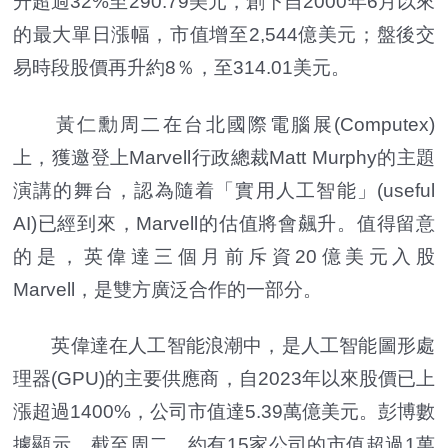
升超過32%至290.79美元，創下自2000年6月以來
的最大單日漲幅，市值增至2,544億美元；盤後交
易時段股價再升約8％，至314.01美元。
黃仁勳周二在台北國際電腦展(Computex)
上，獲邀登上Marvell行政總裁Matt Murphy的主題
演講的舞台，認為隨着「實用人工智能」(useful
AI)已經到來，Marvell的估值將會飆升。值得留意
的是，英偉達三個月前斥資20億美元入股
Marvell，是雙方廣泛合作的一部分。
英偉達在人工智能浪潮中，是人工智能圖形處
理器(GPU)的主要供應商，自2023年以來股價已上
漲超過1400%，公司市值達5.39萬億美元。彭博數
據顯示，截至周二，約有15家公司的市值超過1萬