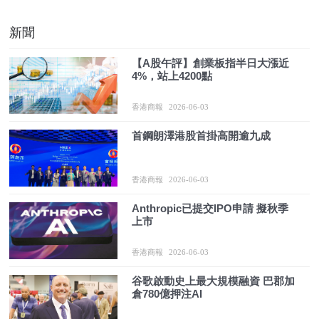
新聞
【A股午評】創業板指半日大漲近
4%，站上4200點
香港商報
2026-06-03
首鋼朗澤港股首掛高開逾九成
香港商報
2026-06-03
Anthropic已提交IPO申請 擬秋季
上市
香港商報
2026-06-03
谷歌啟動史上最大規模融資 巴郡加
倉780億押注AI