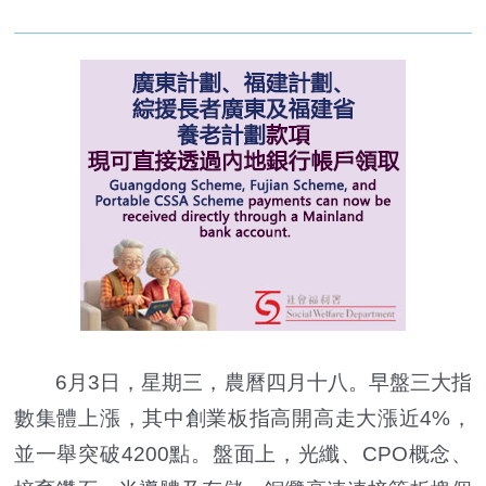
6月3日，星期三，農曆四月十八。早盤三大指
數集體上漲，其中創業板指高開高走大漲近4%，
並一舉突破4200點。盤面上，光纖、CPO概念、