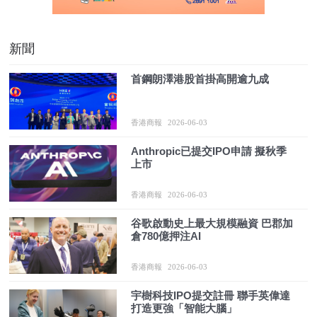
新聞
首鋼朗澤港股首掛高開逾九成
香港商報
2026-06-03
Anthropic已提交IPO申請 擬秋季
上市
香港商報
2026-06-03
谷歌啟動史上最大規模融資 巴郡加
倉780億押注AI
香港商報
2026-06-03
宇樹科技IPO提交註冊 聯手英偉達
打造更強「智能大腦」