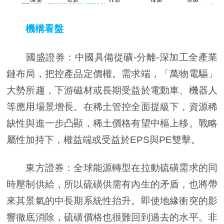
機構看盤
國盛證券：中國具備從礦-分離-深加工全產業
鏈布局，把控產品定價權。需求端，「萬物電驅」
大勢所趨，下游磁材或長期受益於電動車、機器人
等應用場景增長。在稀土管控全面提級下，資源稀
缺性與進一步凸顯，稀土價格有望中樞上移。戰略
屬性加持下，權益端或受益於EPS與PE雙擊。
東方證券：全球能源轉型在拉動硫磺需求的同
時壓制供給，所以硫磺供需有內生的矛盾，也將帶
來其景氣的中長期系統性抬升。即使地緣衝突的影
響徹底消除，硫磺價格也很難回到過去的水平。非