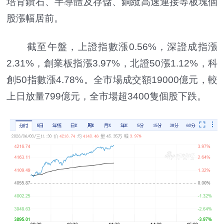
培育鑽石、半導體及存儲、銅纜高速連接等板塊個
股漲幅居前。
截至午盤，上證指數漲0.56%，深證成指漲
2.31%，創業板指漲3.97%，北證50漲1.12%，科
創50指數漲4.78%。全市場成交額19000億元，較
上日放量799億元，全市場超3400隻個股下跌。