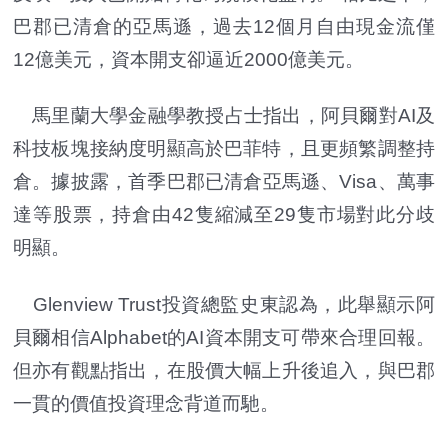
巴郡已清倉的亞馬遜，過去12個月自由現金流僅
12億美元，資本開支卻逼近2000億美元。
馬里蘭大學金融學教授占士指出，阿貝爾對AI及
科技板塊接納度明顯高於巴菲特，且更頻繁調整持
倉。據披露，首季巴郡已清倉亞馬遜、Visa、萬事
達等股票，持倉由42隻縮減至29隻市場對此分歧
明顯。
Glenview Trust投資總監史東認為，此舉顯示阿
貝爾相信Alphabet的AI資本開支可帶來合理回報。
但亦有觀點指出，在股價大幅上升後追入，與巴郡
一貫的價值投資理念背道而馳。