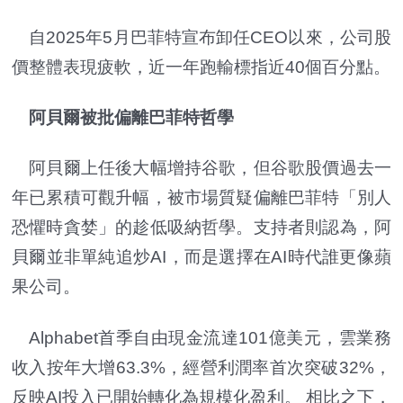
自2025年5月巴菲特宣布卸任CEO以來，公司股
價整體表現疲軟，近一年跑輸標指近40個百分點。
阿貝爾被批偏離巴菲特哲學
阿貝爾上任後大幅增持谷歌，但谷歌股價過去一
年已累積可觀升幅，被市場質疑偏離巴菲特「別人
恐懼時貪婪」的趁低吸納哲學。支持者則認為，阿
貝爾並非單純追炒AI，而是選擇在AI時代誰更像蘋
果公司。
Alphabet首季自由現金流達101億美元，雲業務
收入按年大增63.3%，經營利潤率首次突破32%，
反映AI投入已開始轉化為規模化盈利。 相比之下，