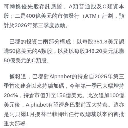
可轉換優先股存託憑證、A類普通股及C類資本
股；二是400億美元的市價發行（ATM）計劃，預
計於2026年第三季度啟動。
巴郡的投資由兩部分構成：以每股351.8美元認
購50億美元的A類股，以及以每股348.20美元認購
50億美元的C類股。
據報道，巴郡對Alphabet的持倉自2025年第三
季首次建倉以來持續加碼，今年第一季已大幅增持
204%，持倉市值升至156億美元。此次追加100億
美元後，Alphabet有望躋身巴郡前五大持倉。這亦
是阿貝爾1月接替巴菲特出任行政總裁以來的首批
重大部署。