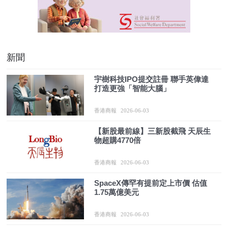
新聞
宇樹科技IPO提交註冊 聯手英偉達
打造更強「智能大腦」
香港商報
2026-06-03
【新股最前線】三新股截飛 天辰生
物超購4770倍
香港商報
2026-06-03
SpaceX傳罕有提前定上市價 估值
1.75萬億美元
香港商報
2026-06-03