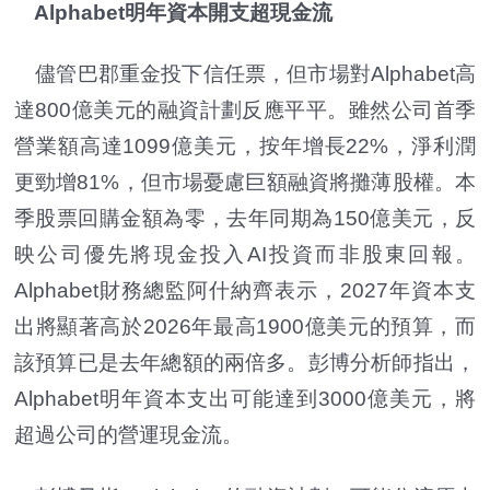
Alphabet明年資本開支超現金流
儘管巴郡重金投下信任票，但市場對Alphabet高
達800億美元的融資計劃反應平平。雖然公司首季
營業額高達1099億美元，按年增長22%，淨利潤
更勁增81%，但市場憂慮巨額融資將攤薄股權。本
季股票回購金額為零，去年同期為150億美元，反
映公司優先將現金投入AI投資而非股東回報。
Alphabet財務總監阿什納齊表示，2027年資本支
出將顯著高於2026年最高1900億美元的預算，而
該預算已是去年總額的兩倍多。彭博分析師指出，
Alphabet明年資本支出可能達到3000億美元，將
超過公司的營運現金流。