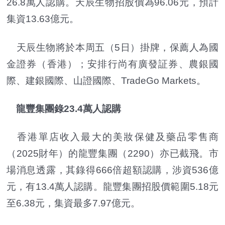
26.8萬人認購。天辰生物招股價為96.06元，預計
集資13.63億元。
天辰生物將於本周五（5日）掛牌，保薦人為國
金證券（香港）；安排行尚有廣發証券、農銀國
際、建銀國際、山證國際、TradeGo Markets。
龍豐集團錄23.4萬人認購
香港單店收入最大的美妝保健及藥品零售商
（2025財年）的龍豐集團（2290）亦已截飛。市
場消息透露，其錄得666倍超額認購，涉資536億
元，有13.4萬人認購。龍豐集團招股價範圍5.18元
至6.38元，集資最多7.97億元。