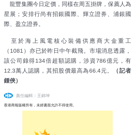
龍豐集團今日定價，同樣在周五掛牌，保薦人為
星展；安排行尚有招銀國際、輝立證券、浦銀國
際、盈立證券。
至於海上風電核心裝備供應商大金重工
（1081）亦已於昨日中午截飛。市場消息透露，
該公司錄得134倍超額認購，涉資786億元，有
12.3萬人認購，其招股價最高為66.4元。
（記者
鍾俠）
責任編輯：王錦坤
香港商報版權所有，未經書面允許不得使用。