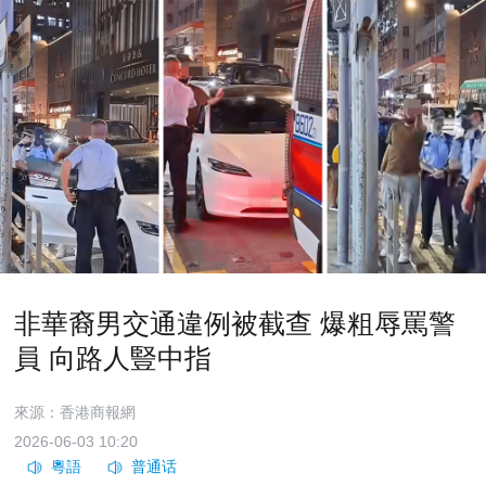
非華裔男交通違例被截查 爆粗辱罵警
員 向路人豎中指
來源：香港商報網
2026-06-03 10:20