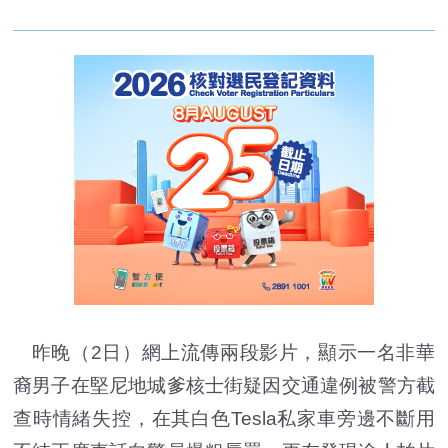
昨晚（2日）網上流傳兩段影片，顯示一名非華
裔男子在堅尼地城爹核士街疑因交通違例被警方截
查時情緒失控，在其白色Tesla私家車旁邊不斷用