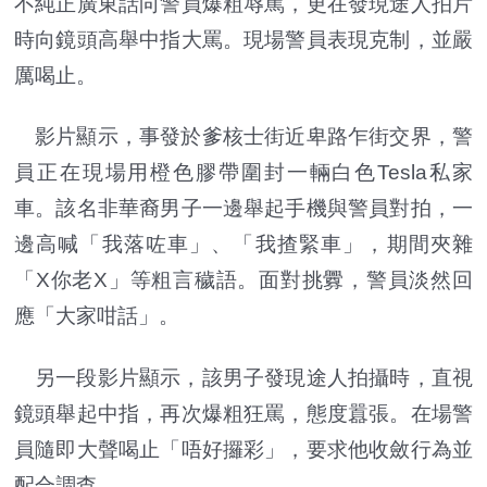
不純正廣東話向警員爆粗辱罵，更在發現途人拍片
時向鏡頭高舉中指大罵。現場警員表現克制，並嚴
厲喝止。
影片顯示，事發於爹核士街近卑路乍街交界，警
員正在現場用橙色膠帶圍封一輛白色Tesla私家
車。該名非華裔男子一邊舉起手機與警員對拍，一
邊高喊「我落咗車」、「我揸緊車」，期間夾雜
「X你老X」等粗言穢語。面對挑釁，警員淡然回
應「大家咁話」。
另一段影片顯示，該男子發現途人拍攝時，直視
鏡頭舉起中指，再次爆粗狂罵，態度囂張。在場警
員隨即大聲喝止「唔好攞彩」，要求他收斂行為並
配合調查。