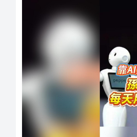
長沙縣、桑植縣攜手打造飛地
崀山朱鹮文創躋身「湖南好禮10
瑞典回港父母涉疏忽照顧被捕 
顧、出生登記權利
綠色相約武陵山2026年湖北
渣打：於哈薩克斯坦簽署合作備
【新股最前線】人形機器人公司