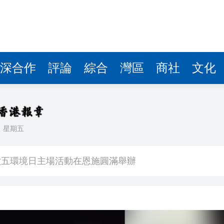
忘錄 加強香港中亞經貿往來
帕西尼據報考慮來港上市 比亞迪及京東有份投資
自曝每天用AI 2-3小時
經濟升級版
深合作
評論
綜合
灣區
商社
文化
0」
香港兒童權利委員會讚揚執法行動果斷 重申孩子享有醫
武漢市將舉辦第四屆軟件創新發展大會 首設智能體與OPC發展分論壇
日
星期五
省六五環境日主場活動在恩施圓滿舉辦
忘錄 加強香港中亞經貿往來
帕西尼據報考慮來港上市 比亞迪及京東有份投資
自曝每天用AI 2-3小時