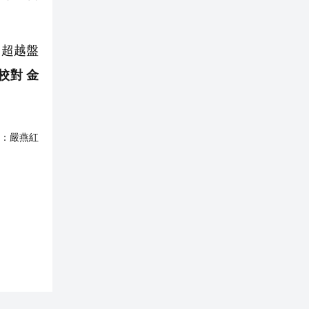
，超越盤
校對 金
：
嚴燕紅