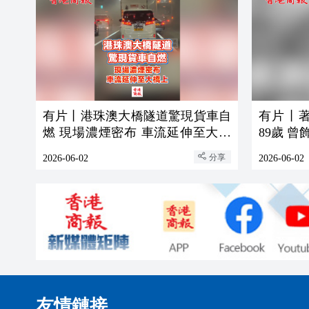
有片丨港珠澳大橋隧道驚現貨車自
有片丨
燃 現場濃煙密布 車流延伸至大橋
89歲 
上
分享
2026-06-02
2026-06-02
友情鏈接