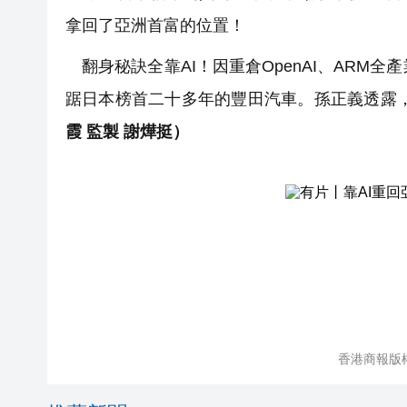
拿回了亞洲首富的位置‌！
翻身秘訣全靠AI！因重倉OpenAI、ARM全
踞日本榜首二十多年的豐田汽車。孫正義透露，每
霞 監製 謝燁挺）
香港商報版