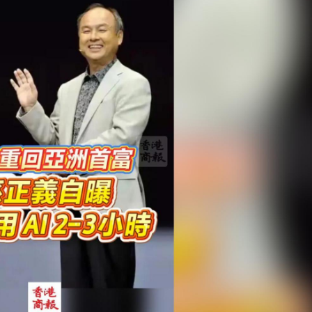
經濟升級版
0」
香港兒童權利委員會讚揚執法行動果斷 重申孩子享有醫
武漢市將舉辦第四屆軟件創新發展大會 首設智能體與OPC發展分論壇
省六五環境日主場活動在恩施圓滿舉辦
忘錄 加強香港中亞經貿往來
帕西尼據報考慮來港上市 比亞迪及京東有份投資