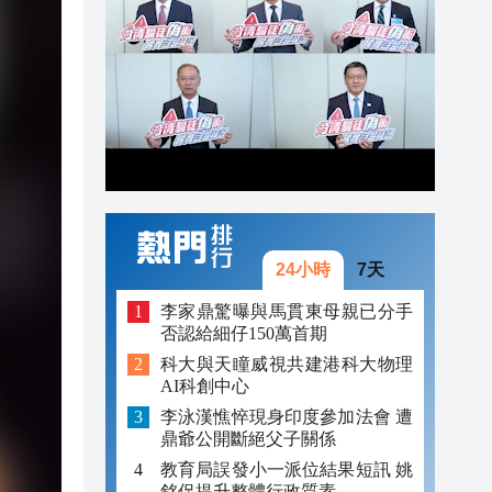
12:56
12:54
療照
12:53
12:51
12:50
12:36
12:26
24小時
7天
李家鼎驚曝與馬貫東母親已分手
否認給細仔150萬首期
科大與天瞳威視共建港科大物理
AI科創中心
李泳漢憔悴現身印度參加法會 遭
鼎爺公開斷絕父子關係
教育局誤發小一派位結果短訊 姚
銘促提升整體行政質素