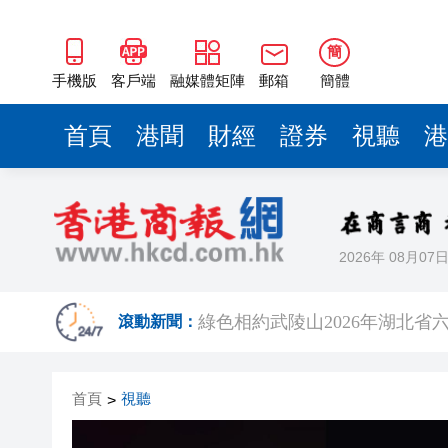
渣打：於哈薩克斯坦簽署合作備
【新股最前線】人形機器人公司
簡
手機版
客戶端
融媒體矩陣
郵箱
簡體
有片丨靠AI重回亞洲首富 孫正義
長沙縣、桑植縣攜手打造飛地
首頁
港聞
財經
證券
視聽
港
崀山朱鹮文創躋身「湖南好禮10
瑞典回港父母涉疏忽照顧被捕 
顧、出生登記權利
2026年 08月07
綠色相約武陵山2026年湖北
滾動新聞：
渣打：於哈薩克斯坦簽署合作備
【新股最前線】人形機器人公司
首頁
視聽
>
有片丨靠AI重回亞洲首富 孫正義