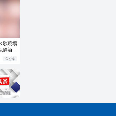
K歌現場
似醉酒、
分享