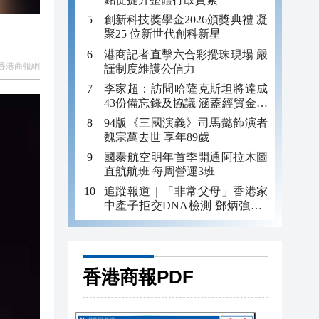
創新科技獎學金2026頒獎典禮 凝
聚25 位新世代創科新星
港商記者直擊六合彩攪珠現場 嚴
香港商報網
謹制度維護公信力
李家超：訪問哈薩克斯坦將達成
43份備忘錄及協議 涵蓋經貿金融
及科技教育等
94版《三國演義》司馬懿飾演者
魏宗萬去世 享年89歲
國泰航空明年首季開通阿拉木圖
直航航班 每周營運3班
追蹤報道｜「非常父母」香港家
中產子拒交DNA檢測 鄧炳強：2
人涉疏忽照顧被捕
香港商報PDF