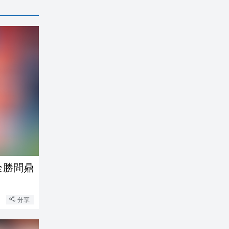
全勝問鼎
分享