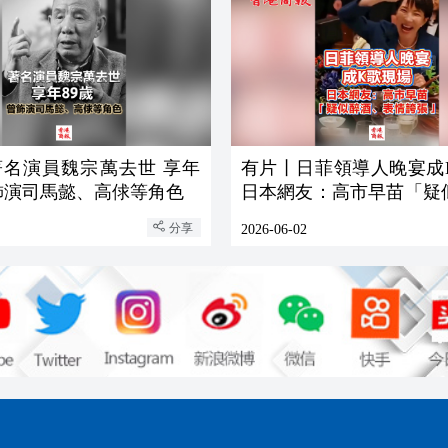
著名演員魏宗萬去世 享年
有片丨日菲領導人晚宴成
曾飾演司馬懿、高俅等角色
日本網友：高市早苗「疑
表情誇張」
分享
2026-06-02