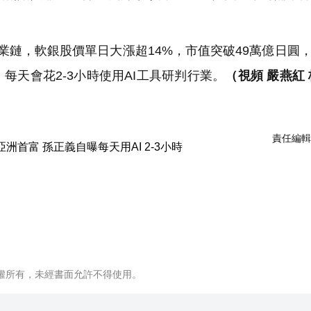
產業鏈，軟銀股價單日大漲超14%，市值突破49萬億日圓
天會花2-3小時使用AI工具研判行業。
（視頻 嚴燕紅 
責任編輯
權所有，未經書面允許不得使用。