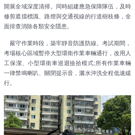
開展全域深度清掃。同時組建應急保障隊伍，及時
修剪遮擋標識、路燈與交通視線的行道樹枝條，全
面排查消除各類安全隱患。
嚴守作業時段，築牢靜音防護防線。考試期間，
考場核心區域暫停大型環衛作業車輛通行，改用人
工保潔、小型環衛車巡迴撿拾模式;所有作業車輛
一律禁鳴喇叭、關閉提示音，灑水沖洗全程低速緩
行。