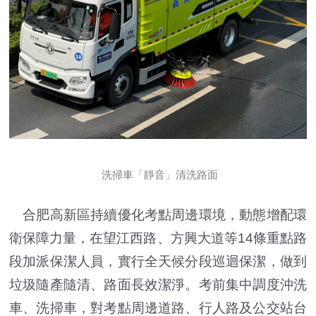
洗掃車「靜音」清洗路面
合肥高新區持續優化考點周邊環境，動態增配環
衛保障力量，在望江西路、方興大道等14條重點路
段加派保潔人員，實行全天候分段巡迴保潔，做到
垃圾隨產隨清、路面長效潔淨。考前集中調度沖洗
車、洗掃車，對考點周邊道路、行人路及公交站台