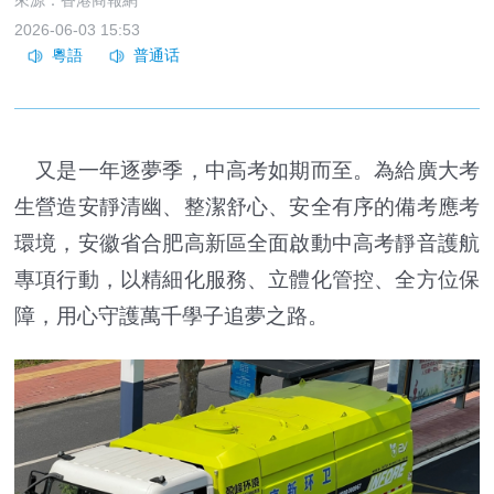
來源：香港商報網
2026-06-03 15:53
又是一年逐夢季，中高考如期而至。為給廣大考
生營造安靜清幽、整潔舒心、安全有序的備考應考
環境，安徽省合肥高新區全面啟動中高考靜音護航
專項行動，以精細化服務、立體化管控、全方位保
障，用心守護萬千學子追夢之路。