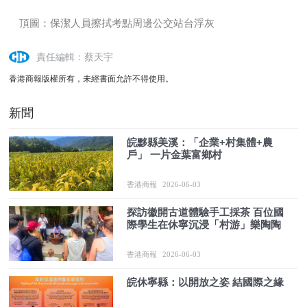
頂圖：保潔人員擦拭考點周邊公交站台浮灰
責任編輯：蔡天宇
香港商報版權所有，未經書面允許不得使用。
新聞
皖黟縣美溪：「企業+村集體+農
戶」 一片金葉富鄉村
香港商報
2026-06-03
探訪徽開古道體驗手工採茶 百位國
際學生在休寧沉浸「村游」樂陶陶
香港商報
2026-06-03
皖休寧縣：以開放之姿 結國際之緣