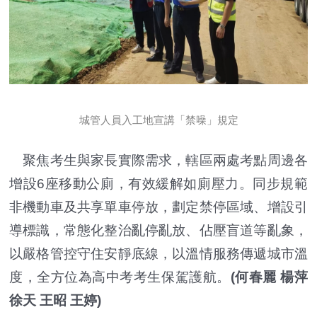
城管人員入工地宣講「禁噪」規定
聚焦考生與家長實際需求，轄區兩處考點周邊各
增設6座移動公廁，有效緩解如廁壓力。同步規範
非機動車及共享單車停放，劃定禁停區域、增設引
導標識，常態化整治亂停亂放、佔壓盲道等亂象，
以嚴格管控守住安靜底線，以溫情服務傳遞城市溫
度，全方位為高中考考生保駕護航。
(何春麗 楊萍
徐天 王昭 王婷)