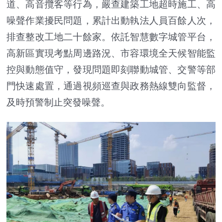
道、高音攬客等行為，嚴查建築工地超時施工、高
噪聲作業擾民問題，累計出動執法人員百餘人次，
排查整改工地二十餘家。依託智慧數字城管平台，
高新區實現考點周邊路況、市容環境全天候智能監
控與動態值守，發現問題即刻聯動城管、交警等部
門快速處置，通過視頻巡查與政務熱線雙向監督，
及時預警制止突發噪聲。