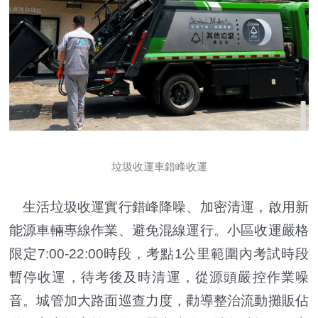
垃圾收運車錯峰收運
生活垃圾收運實行錯峰降噪、加密清運，啟用新
能源車輛專線作業、避免混線運行。小區收運嚴格
限定7:00-22:00時段，考點1公里範圍內考試時段
暫停收運，待考後及時清運，從源頭嚴控作業噪
音。城管加大路面巡查力度，勸導整治流動攤販佔