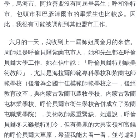
學，烏海市、阿拉善盟沒有同屆畢業生；呼和浩特
市、包頭市和巴彥淖爾市的畢業生也比較多。因
此，我很有可能被調劑到其他盟市工作。
六月的一天，我收到上一屆師姐周金月的來信。
周師姐是呼倫貝爾紮蘭屯市人，她和先生都在呼倫
貝爾大學工作。她在信中說：「呼倫貝爾特別缺美
術教師」，尤其是海拉爾師範專科學校和紮蘭屯師
範學校（後者為全國十佳模範師範學校之一，後經
教育改革，與內蒙古紮蘭屯農牧學校、內蒙古紮蘭
屯林業學校、呼倫貝爾市衛生學校合併成立了紮蘭
屯職業學院），美術教師嚴重緊缺。她還說，呼倫
貝爾冬天雖然特別冷，但有美麗的大興安嶺和富饒
的呼倫貝爾大草原，希望我能去看一看，並考慮到