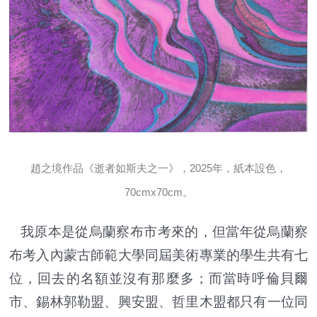
趙之境作品《逝者如斯夫之一》，2025年，紙本設色，
70cmx70cm。
我原本是從烏蘭察布市考來的，但當年從烏蘭察
布考入內蒙古師範大學同屆美術專業的學生共有七
位，回去的名額並沒有那麼多；而當時呼倫貝爾
市、錫林郭勒盟、興安盟、哲里木盟都只有一位同