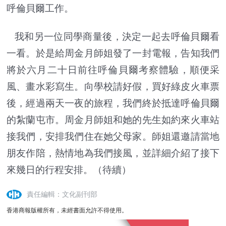
呼倫貝爾工作。
我和另一位同學商量後，決定一起去呼倫貝爾看
一看。於是給周金月師姐發了一封電報，告知我們
將於六月二十日前往呼倫貝爾考察體驗，順便采
風、畫水彩寫生。向學校請好假，買好綠皮火車票
後，經過兩天一夜的旅程，我們終於抵達呼倫貝爾
的紮蘭屯市。周金月師姐和她的先生如約來火車站
接我們，安排我們住在她父母家。師姐還邀請當地
朋友作陪，熱情地為我們接風，並詳細介紹了接下
來幾日的行程安排。（待續）
責任編輯：文化副刊部
香港商報版權所有，未經書面允許不得使用。