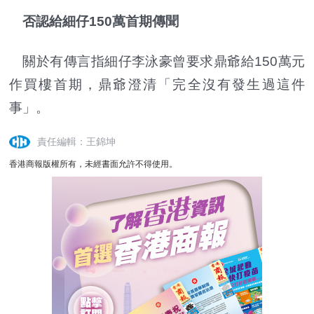
否認給細仔150萬首期傳聞
關於有傳言指細仔李泳豪曾要求鼎爺給150萬元
作買樓首期，鼎爺澄清「完全沒有發生過這件
事」。
責任編輯：王錦坤
香港商報版權所有，未經書面允許不得使用。