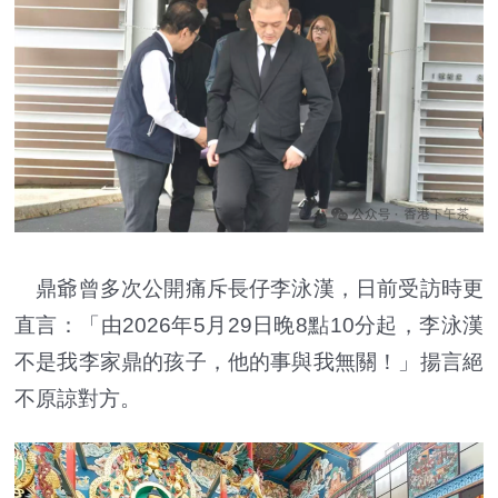
鼎爺曾多次公開痛斥長仔李泳漢，日前受訪時更
直言：「由2026年5月29日晚8點10分起，李泳漢
不是我李家鼎的孩子，他的事與我無關！」揚言絕
不原諒對方。