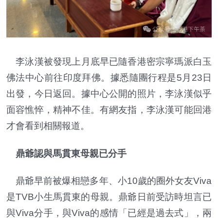
李泳漢被發現上月底早已隨香港密宗寧瑪派白玉
佛法中心前往印度拜佛。據悉隨團行程是5月23日
出發，今日返回。據中心公開的照片，李泳漢似乎
面容憔悴，精神不佳。有網友指，李泳漢可能回港
才會看到相關報道。
鼎爺認與馬貫東母親已分手
鼎爺早前被爆相戀多年、小10歲的圈外女友Viva
是TVB小生馬貫東的母親。鼎爺日前受訪時坦言已
與Viva分手，與Viva的感情「已經是過去式」，兩