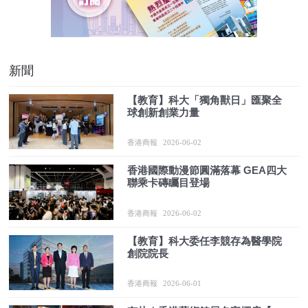
新聞
【教育】科大「獨角獸日」匯聚全
球創新創業力量
香港商報
2026-06-02
香港國際動漫節圓滿落幕 GEA四大
聯乘卡磚矚目登場
香港商報
2026-06-02
【教育】科大委任李競存為醫學院
創院院長
香港商報
2026-06-01