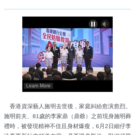
香港資深藝人施明去世後，家庭糾紛愈演愈烈。
施明前夫、81歲的李家鼎（鼎爺）之前現身施明葬
禮時，被發現精神不佳且身材爆瘦，6月2日細仔李