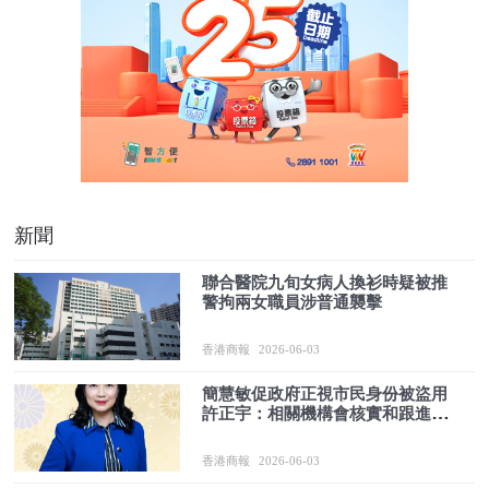
新聞
聯合醫院九旬女病人換衫時疑被推
警拘兩女職員涉普通襲擊
香港商報
2026-06-03
簡慧敏促政府正視市民身份被盜用
許正宇：相關機構會核實和跟進個
案
香港商報
2026-06-03