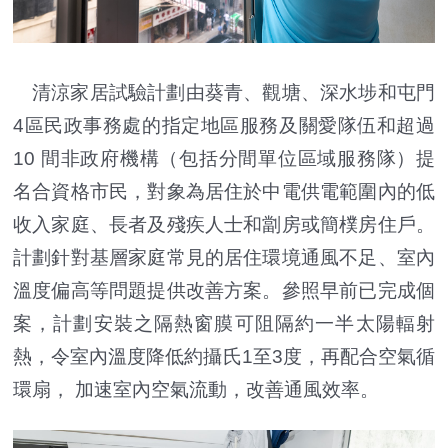
清涼家居試驗計劃由葵青、觀塘、深水埗和屯門
4區民政事務處的指定地區服務及關愛隊伍和超過
10 間非政府機構（包括分間單位區域服務隊）提
名合資格市民，對象為居住於中電供電範圍內的低
收入家庭、長者及殘疾人士和劏房或簡樸房住戶。
計劃針對基層家庭常見的居住環境通風不足、室內
溫度偏高等問題提供改善方案。參照早前已完成個
案，計劃安裝之隔熱窗膜可阻隔約一半太陽輻射
熱，令室內溫度降低約攝氏1至3度，再配合空氣循
環扇， 加速室內空氣流動，改善通風效率。