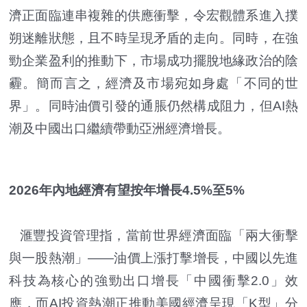
濟正面臨連串複雜的供應衝擊，令宏觀體系進入撲
朔迷離狀態，且不時呈現矛盾的走向。同時，在強
勁企業盈利的推動下，市場成功擺脫地緣政治的陰
霾。簡而言之，經濟及市場宛如身處「不同的世
界」。同時油價引發的通脹仍然構成阻力，但AI熱
潮及中國出口繼續帶動亞洲經濟增長。
2026年內地經濟有望按年增長4.5%至5%
滙豐投資管理指，當前世界經濟面臨「兩大衝擊
與一股熱潮」——油價上漲打擊增長，中國以先進
科技為核心的強勁出口增長「中國衝擊2.0」效
應，而AI投資熱潮正推動美國經濟呈現「K型」分