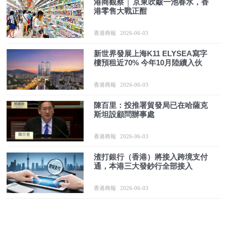
港商觀察 │ 京東吹皺一池春水，香
港零售大戰正酣
香港商報
2026-06-03
新世界發展上海K11 ELYSEA寫字
樓預租近70% 今年10月陸續入伙
香港商報
2026-06-03
陳百里：投推署貿發局已在哈薩克
斯坦設顧問辦事處
香港商報
2026-06-03
渣打銀行（香港）將接入跨境支付
通，本港三大發鈔行全部接入
香港商報
2026-06-03