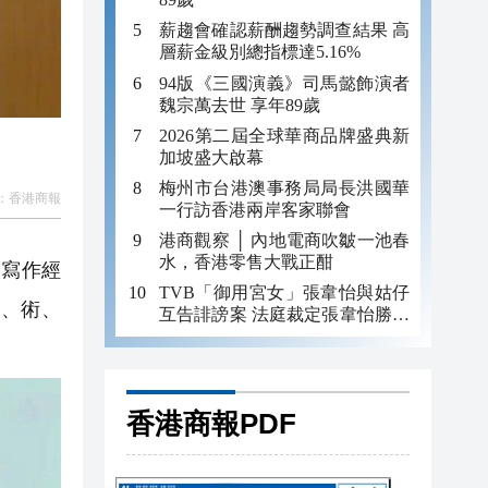
薪趨會確認薪酬趨勢調查結果 高
層薪金級別總指標達5.16%
94版《三國演義》司馬懿飾演者
魏宗萬去世 享年89歲
2026第二屆全球華商品牌盛典新
加坡盛大啟幕
梅州市台港澳事務局局長洪國華
：
香港商報
一行訪香港兩岸客家聯會
港商觀察 │ 內地電商吹皺一池春
水，香港零售大戰正酣
寫作經
TVB「御用宮女」張韋怡與姑仔
、術、
互告誹謗案 法庭裁定張韋怡勝訴
並獲312萬賠償
香港商報PDF