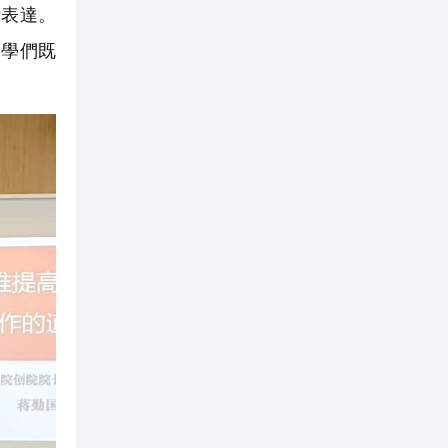
晰表達。
同學們既