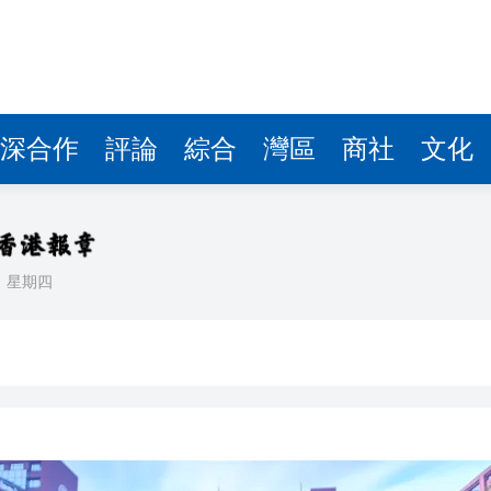
！
加速器誘變育種實驗室
國家公園
6月13日酷爽開園
深合作
評論
綜合
灣區
商社
文化
端濱海度假+鄉村文旅振興新圖景
至9月
部門協同發力築牢全民禁毒防線
日
星期四
共建美麗江淮
！
加速器誘變育種實驗室
國家公園
6月13日酷爽開園