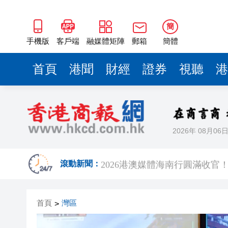
2026港澳媒體海南行圓滿收官
有片｜港澳媒體走進三亞電子
簡
有片｜港澳媒體走進三亞水稻
手機版
客戶端
融媒體矩陣
郵箱
簡體
夏日娛水新地標！襄陽奇夢海灘
首頁
港聞
財經
證券
視聽
港
2026港澳媒體海南行｜解鎖高
特朗普稱對伊朗海上封鎖或持續
紀念虎門銷煙187周年 遼寧多
2026年 08月06
安徽啟動環境日活動 聚力綠色
2026港澳媒體海南行圓滿收官
滾動新聞：
有片｜港澳媒體走進三亞電子
首頁
灣區
>
有片｜港澳媒體走進三亞水稻
夏日娛水新地標！襄陽奇夢海灘