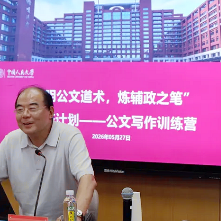
端濱海度假+鄉村文旅振興新圖景
至9月
部門協同發力築牢全民禁毒防線
共建美麗江淮
！
加速器誘變育種實驗室
國家公園
6月13日酷爽開園
端濱海度假+鄉村文旅振興新圖景
至9月