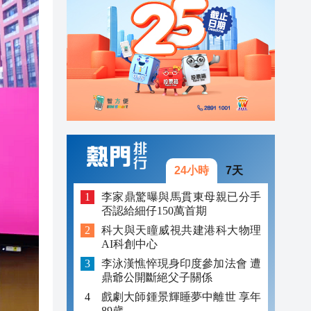
19:52
19:37
20:02
20:01
20:00
19:57
24小時
7天
19:56
李家鼎驚曝與馬貫東母親已分手
否認給細仔150萬首期
19:54
科大與天瞳威視共建港科大物理
AI科創中心
19:52
李泳漢憔悴現身印度參加法會 遭
19:37
鼎爺公開斷絕父子關係
戲劇大師鍾景輝睡夢中離世 享年
89歲