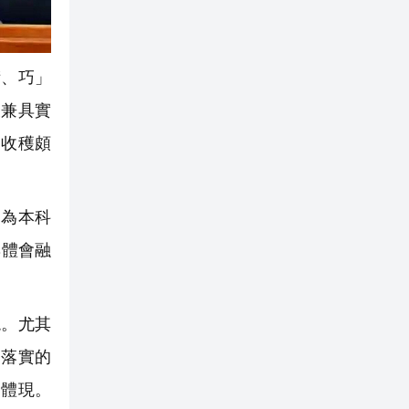
、巧」
又兼具實
到收穫頗
為本科
與體會融
。尤其
動落實的
合體現。