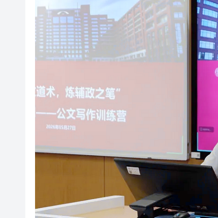
2026港澳媒體海南行｜解鎖高
特朗普稱對伊朗海上封鎖或持續
紀念虎門銷煙187周年 遼寧多
安徽啟動環境日活動 聚力綠色
2026港澳媒體海南行圓滿收官
有片｜港澳媒體走進三亞電子
有片｜港澳媒體走進三亞水稻
夏日娛水新地標！襄陽奇夢海灘
2026港澳媒體海南行｜解鎖高
特朗普稱對伊朗海上封鎖或持續