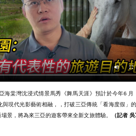
海棠灣沈浸式情景馬秀《舞馬天涯》預計於今年6 月 
化與現代光影藝術相融，，打破三亞傳統「看海度假」
新場景，將為來三亞的遊客帶來全新文旅體驗。
（記者 吳