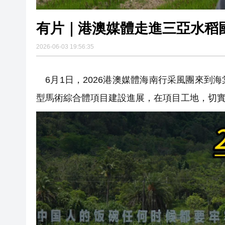
有片｜港澳媒體走進三亞水稻
2026-06-03 19:56:35
6月1日，2026港澳媒體海南行采風團來到
型馬術綜合體項目建設進展，在項目工地，切