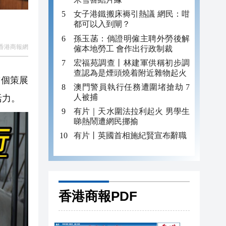
女子港鐵搬床褥引熱議 網民：咁
都可以入到閘？
孫玉菡：倘證明僱主聘外勞後解
香港商報網
僱本地勞工 會作出行政制裁
宏福苑調查丨林建軍供稱初步調
查認為是煙頭燒着附近雜物起火
首個策展
澳門警員執行任務遭圍堵搶劫 7
人被捕
活力。
有片｜天水圍法拉利起火 男學生
睇熱鬧遭網民挪揄
有片丨英國首相施紀賢宣布辭職
香港商報PDF