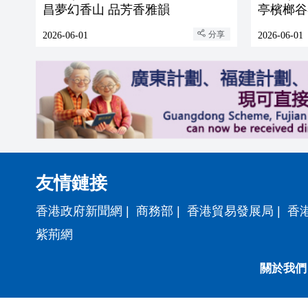
昌夢幻香山 品芳香雅韻
亭檳榔谷
分享
2026-06-01
2026-06-01
友情鏈接
香港政府新聞網
|
商務部
|
香港貿易發展局
|
香
紫荊網
關於我們