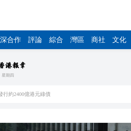
發行約2400億港元綠債
航出行保安暢
0名男女
皖黟縣各大景區端上「畢業禮」
深合作
評論
綜合
灣區
商社
文化
捕一對男女
二十六號A星
名男女
日
星期四
忙
發行約2400億港元綠債
航出行保安暢
0名男女
皖黟縣各大景區端上「畢業禮」