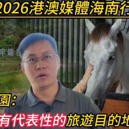
捕一對男女
二十六號A星
名男女
忙
發行約2400億港元綠債
航出行保安暢
0名男女
皖黟縣各大景區端上「畢業禮」
捕一對男女
二十六號A星