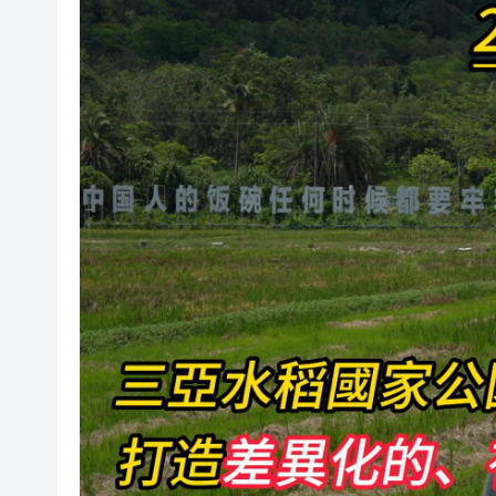
大嶼山打擊電動可移動工具 拘
我國成功發射通信技術試驗衛星
警方東九龍反非法勞工 拘捕11
皖休寧海陽鎮：菊花飄香採摘
林定國：截至2025年8月港府已
皖休寧縣：梅雨時節搶險忙 護
警方油尖打擊黑工及掃黃 拘捕3
6月10日至8月31日免門票 
大嶼山打擊電動可移動工具 拘
我國成功發射通信技術試驗衛星