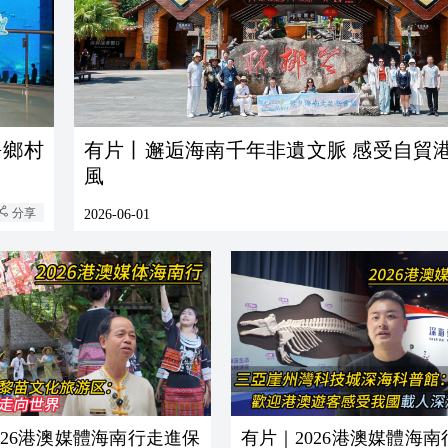
+鄉村
有片丨邂逅海南千年非遺文脈 感受自貿
風
分享
2026-06-01
026港澳媒體海南行走進保
有片｜2026港澳媒體海