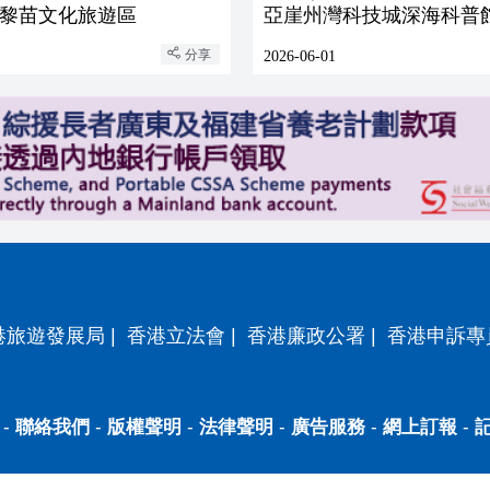
黎苗文化旅遊區
亞崖州灣科技城深海科普
分享
2026-06-01
港旅遊發展局
|
香港立法會
|
香港廉政公署
|
香港申訴專
-
聯絡我們
-
版權聲明
-
法律聲明
-
廣告服務
-
網上訂報
-