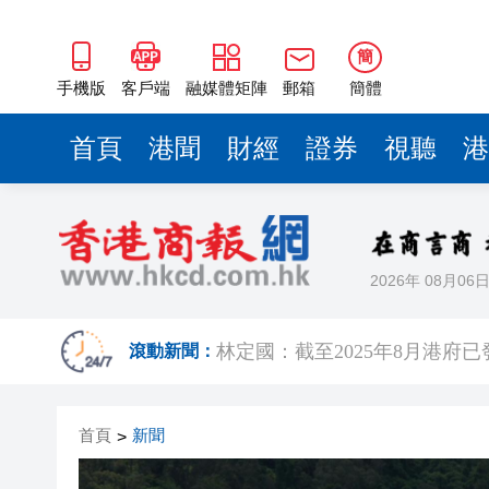
林定國：截至2025年8月港府已
皖休寧縣：梅雨時節搶險忙 護
簡
警方油尖打擊黑工及掃黃 拘捕3
手機版
客戶端
融媒體矩陣
郵箱
簡體
6月10日至8月31日免門票 
首頁
港聞
財經
證券
視聽
港
大嶼山打擊電動可移動工具 拘
我國成功發射通信技術試驗衛星
警方東九龍反非法勞工 拘捕11
2026年 08月06
皖休寧海陽鎮：菊花飄香採摘
林定國：截至2025年8月港府已
滾動新聞：
皖休寧縣：梅雨時節搶險忙 護
首頁
新聞
>
警方油尖打擊黑工及掃黃 拘捕3
6月10日至8月31日免門票 