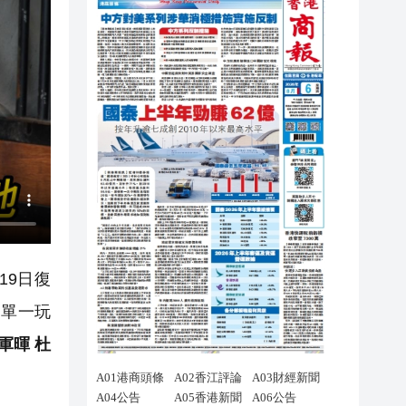
19日復
的單一玩
軍暉 杜