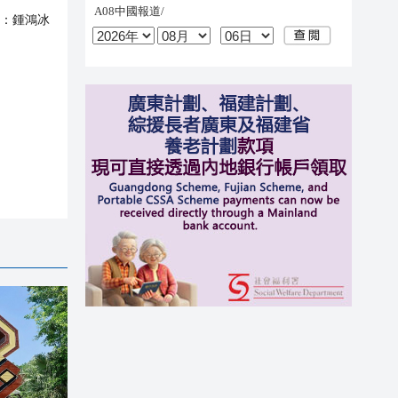
：
鍾鴻冰