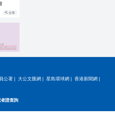
館
分享
員公署
|
大公文匯網
|
星島環球網
|
香港新聞網
|
記者證查詢