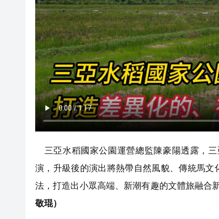
三亞水稻國家公園運營總監陳豪陽透露，三亞
演，升級後的演出將熱帶自然風貌、傳統馬文
法，打造出小眾高端、新潮有趣的文體旅融合
敬琨）