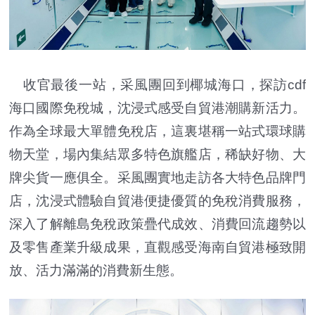
收官最後一站，采風團回到椰城海口，探訪cdf
海口國際免稅城，沈浸式感受自貿港潮購新活力。
作為全球最大單體免稅店，這裏堪稱一站式環球購
物天堂，場內集結眾多特色旗艦店，稀缺好物、大
牌尖貨一應俱全。采風團實地走訪各大特色品牌門
店，沈浸式體驗自貿港便捷優質的免稅消費服務，
深入了解離島免稅政策疊代成效、消費回流趨勢以
及零售產業升級成果，直觀感受海南自貿港極致開
放、活力滿滿的消費新生態。