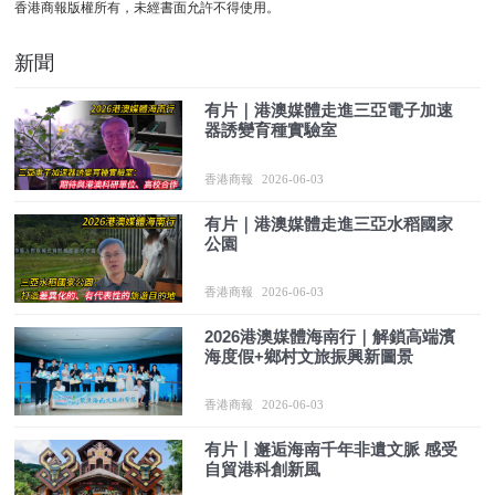
香港商報版權所有，未經書面允許不得使用。
新聞
有片｜港澳媒體走進三亞電子加速
器誘變育種實驗室
香港商報
2026-06-03
有片｜港澳媒體走進三亞水稻國家
公園
香港商報
2026-06-03
2026港澳媒體海南行｜解鎖高端濱
海度假+鄉村文旅振興新圖景
香港商報
2026-06-03
有片丨邂逅海南千年非遺文脈 感受
自貿港科創新風