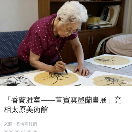
「香蘭雅室——董寶雲墨蘭畫展」亮
相太原美術館
來源：香港商報網