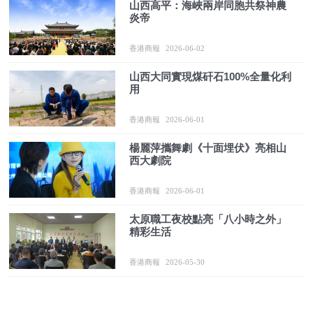
山西高平：海峽兩岸同胞共祭神農
炎帝
香港商報
2026-06-02
山西大同實現煤矸石100%全量化利
用
香港商報
2026-06-01
楊麗萍攜舞劇《十面埋伏》亮相山
西大劇院
香港商報
2026-06-01
太原職工夜校點亮「八小時之外」
精彩生活
香港商報
2026-05-30