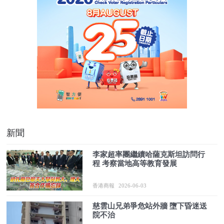
新聞
李家超率團繼續哈薩克斯坦訪問行
程 考察當地高等教育發展
香港商報
2026-06-03
慈雲山兄弟爭危站外牆 墮下昏迷送
院不治