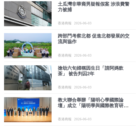
土瓜灣非華裔男疑報假案 涉浪費警
力被捕
香港商報
2026-06-03
跨部門考察北都 促進北都發展的交
流與協作
香港商報
2026-06-03
搶劫六旬婦稱因生日「請阿媽飲
茶」 被告判囚2年
香港商報
2026-06-03
教大聯合舉辦「陽明心學國際論
壇」成立「陽明學與國際教育研究
中心」推動心學「揚帆出海」
香港商報
2026-06-03