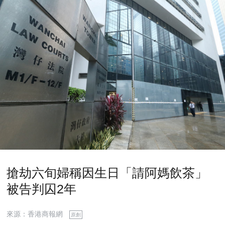
搶劫六旬婦稱因生日「請阿媽飲茶」
被告判囚2年
來源：香港商報網
原創