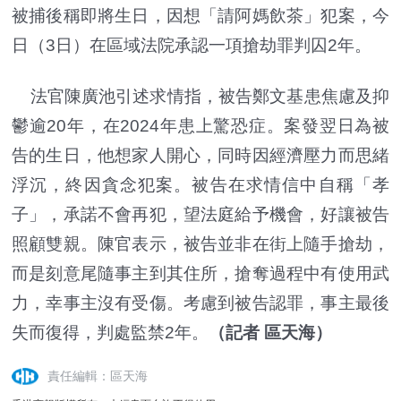
被捕後稱即將生日，因想「請阿媽飲茶」犯案，今
日（3日）在區域法院承認一項搶劫罪判囚2年。
法官陳廣池引述求情指，被告鄭文基患焦慮及抑
鬱逾20年，在2024年患上驚恐症。案發翌日為被
告的生日，他想家人開心，同時因經濟壓力而思緒
浮沉，終因貪念犯案。被告在求情信中自稱「孝
子」，承諾不會再犯，望法庭給予機會，好讓被告
照顧雙親。陳官表示，被告並非在街上隨手搶劫，
而是刻意尾隨事主到其住所，搶奪過程中有使用武
力，幸事主沒有受傷。考慮到被告認罪，事主最後
失而復得，判處監禁2年。
（記者 區天海）
責任編輯：區天海