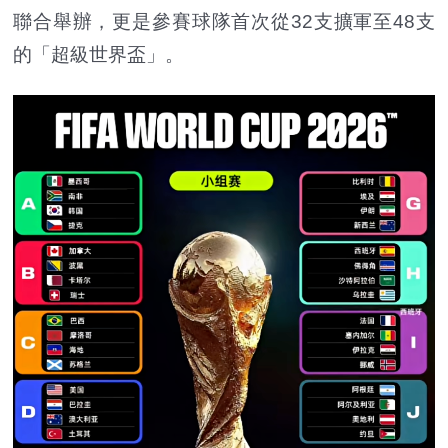
聯合舉辦，更是參賽球隊首次從32支擴軍至48支
的「超級世界盃」。