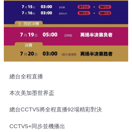
總台全程直播
本次美加墨世界盃
總台CCTV5將全程直播92場精彩對決
CCTV5+同步並機播出