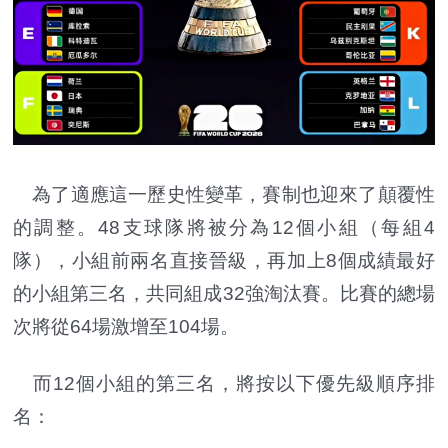
為了適應這一歷史性變革，賽制也迎來了顛覆性
的調整。48支球隊將被分為12個小組（每組4
隊），小組前兩名直接晉級，再加上8個成績最好
的小組第三名，共同組成32強淘汰賽。比賽的總場
次將從64場激增至104場。
而12個小組的第三名，將按以下優先級順序排
名：