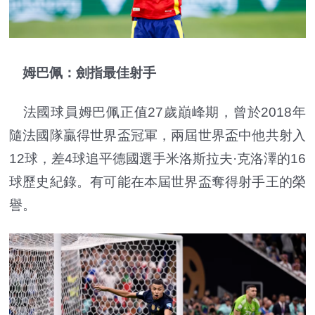
姆巴佩：劍指最佳射手
法國球員姆巴佩正值27歲巔峰期，曾於2018年
隨法國隊贏得世界盃冠軍，兩屆世界盃中他共射入
12球，差4球追平德國選手米洛斯拉夫·克洛澤的16
球歷史紀錄。有可能在本屆世界盃奪得射手王的榮
譽。