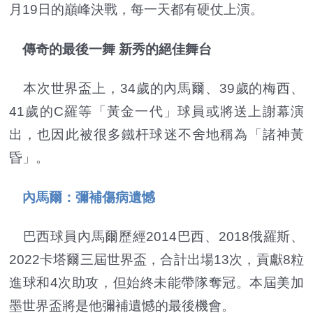
月19日的巔峰決戰，每一天都有硬仗上演。
傳奇的最後一舞 新秀的絕佳舞台
本次世界盃上，34歲的內馬爾、39歲的梅西、
41歲的C羅等「黃金一代」球員或將送上謝幕演
出，也因此被很多鐵杆球迷不舍地稱為「諸神黃
昏」。
內馬爾：彌補傷病遺憾
巴西球員內馬爾歷經2014巴西、2018俄羅斯、
2022卡塔爾三屆世界盃，合計出場13次，貢獻8粒
進球和4次助攻，但始終未能帶隊奪冠。本屆美加
墨世界盃將是他彌補遺憾的最後機會。