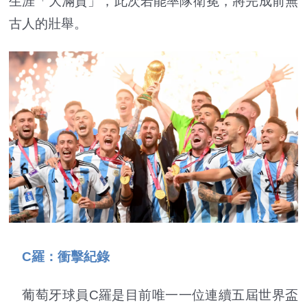
生涯「大滿貫」，此次若能率隊衛冕，將完成前無
古人的壯舉。
C羅：衝擊紀錄
葡萄牙球員C羅是目前唯一一位連續五屆世界盃