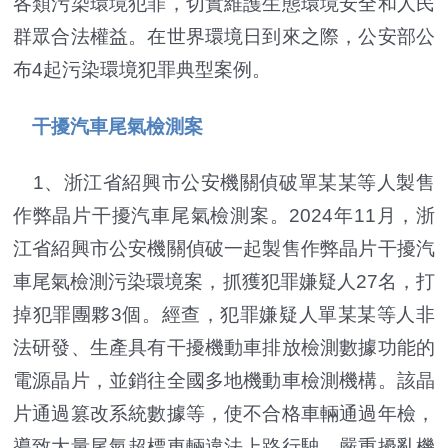
各類污染環境犯罪，切實維護生態環境安全和人民
群眾合法權益。在世界環境日到來之際，公安部公
布4起污染環境犯罪典型案例。
干擾汽車尾氣檢測案
1、浙江省紹興市公安機關偵破單某某等人製售
作弊晶片干擾汽車尾氣檢測案。2024年11月，浙
江省紹興市公安機關偵破一起製售作弊晶片干擾汽
車尾氣檢測污染環境案，抓獲犯罪嫌疑人27名，打
掉犯罪團夥3個。經查，犯罪嫌疑人單某某等人非
法研發、生產具有干擾機動車排放檢測數據功能的
電源晶片，並銷往全國多地機動車檢測機構。該晶
片通過篡改系統數據等，使不合格車輛通過年檢，
導致大量尾氣超標車輛違法上路行駛，嚴重擾亂機