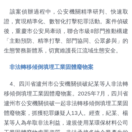
該案偵辦過程中，公安機關精準研判、快速取
證，實現精準化、數智化打擊犯罪活動。案件偵破
後，重慶市公安局牽頭，聯合市級8部門推動構建
「主動預防、精準打擊、部門協同、公眾參與」的
生態警務新體系，切實維護長江流域生態安全。
非法轉移傾倒填埋工業固體廢物案
4、四川省瀘州市公安機關偵破紀某等人非法轉
移傾倒填埋工業固體廢物案。2025年7月，四川省
瀘州市公安機關偵破一起非法轉移傾倒填埋工業固
體廢物案，抓獲犯罪嫌疑人13人。經查，紀某、楊
某等人為牟取非法利益，違規使用某環保材料公司