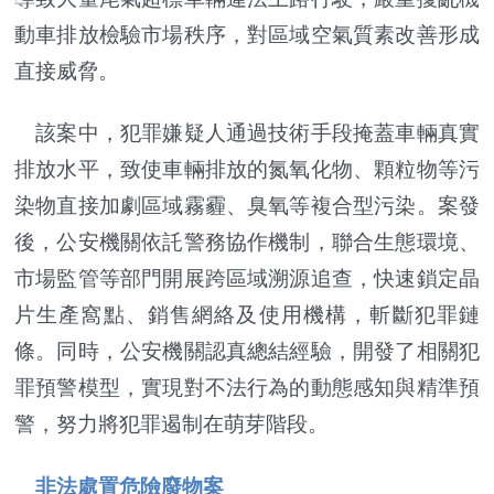
動車排放檢驗市場秩序，對區域空氣質素改善形成
直接威脅。
該案中，犯罪嫌疑人通過技術手段掩蓋車輛真實
排放水平，致使車輛排放的氮氧化物、顆粒物等污
染物直接加劇區域霧霾、臭氧等複合型污染。案發
後，公安機關依託警務協作機制，聯合生態環境、
市場監管等部門開展跨區域溯源追查，快速鎖定晶
片生產窩點、銷售網絡及使用機構，斬斷犯罪鏈
條。同時，公安機關認真總結經驗，開發了相關犯
罪預警模型，實現對不法行為的動態感知與精準預
警，努力將犯罪遏制在萌芽階段。
非法處置危險廢物案