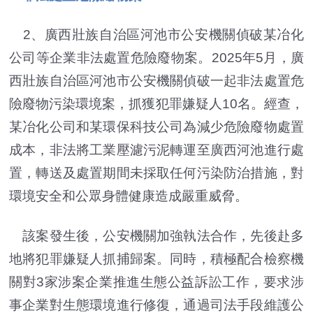
2、廣西壯族自治區河池市公安機關偵破某冶化
公司等企業非法處置危險廢物案。2025年5月，廣
西壯族自治區河池市公安機關偵破一起非法處置危
險廢物污染環境案，抓獲犯罪嫌疑人10名。經查，
某冶化公司和某環保科技公司為減少危險廢物處置
成本，非法將工業壓濾污泥轉運至廣西河池進行處
置，轉送及處置期間未採取任何污染防治措施，對
環境安全和公眾身體健康造成嚴重威脅。
該案發生後，公安機關加強執法合作，先後赴多
地將犯罪嫌疑人抓捕歸案。同時，積極配合檢察機
關對3家涉案企業推進生態公益訴訟工作，要求涉
事企業對生態環境進行修復，通過司法手段維護公