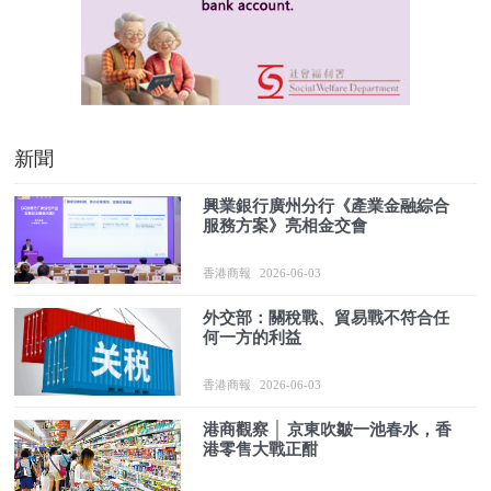
新聞
興業銀行廣州分行《產業金融綜合
服務方案》亮相金交會
香港商報
2026-06-03
外交部：關稅戰、貿易戰不符合任
何一方的利益
香港商報
2026-06-03
港商觀察 │ 京東吹皺一池春水，香
港零售大戰正酣