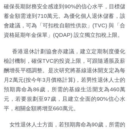
確保長期財務安全感達到90%的信心水平，目標儲
蓄金額需達到710萬元。為優化個人退休儲蓄，該
會建議，可為「可扣稅自願性供款」(TVC) 與「合
資格延期年金保單」(QDAP) 設立獨立扣稅上限。
香港退休計劃協會亦建議，建立定期制度優化
檢討機制，確保TVC的投資上限，可跟隨通脹及薪
酬增長平穩調整。是次研究將基線退休開支定為每
月2萬元(按今年3月價格計算)，若男性退休人士的
預期壽命為86歲，所需的基線生活開支為460萬
元，若要規劃至97歲，且建立全面的90%信心水
平，相關金額將增至660萬元。
女性退休人士方面，若預期壽命為90歲，所需的