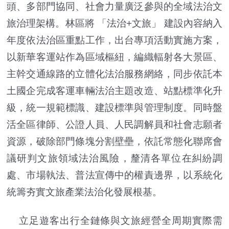
頭、多部門協同、社會力量廣泛參與的全域法治文
旅治理架構。林區將 「法治+文旅」 建設內容納入
年度依法治區重點工作，出台專項活動實施方案，
以新華客運站作為區域樞紐，編織輻射各大景區、
主幹交通線路的立體化法治服務網絡，同步依託本
土國企完成客運車輛法治主題改造、站點標準化升
級，統一規範標識、建設標準與管理制度。同時盤
活全區律師、公證人員、人民調解員和社會志願者
資源，破除部門條塊分割壁壘，依託常態化聯席會
議研判文旅領域法治風險，釐清各單位在糾紛調
處、市場執法、普法宣傳中的權責邊界，以系統化
統籌夯實文旅產業法治化發展根基。
立足遊客出行全鏈條與文旅經營全周期實際需