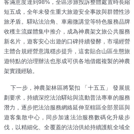
客滿意度達到98%，全區涉旅投訴整體處置時長縮
短五成，全年未發生重大旅遊安全事故與群體性涉
旅矛盾。驛站法治角、車廂微講堂等特色服務品牌
收穫主流媒體集中推介，成為神農架文旅公共服務
新名片，遊客安心出遊的口碑持續發酵，市場經營
主體合規經營意識穩步提升，這套貼合山區生態旅
遊特點的治理辦法也形成可供各地借鑑複製的神農
架實踐經驗。
下一步，神農架林區將緊扣 「十五五」 發展規
劃要求，持續深挖法治驛站與流動普法專車的服務
潛力，逐步把法治服務網絡延伸至轄區全部景區與
遊客集散中心，同步加速法治服務數碼化升級步
伐，以精細化、全覆蓋的法治供給持續護航全域全