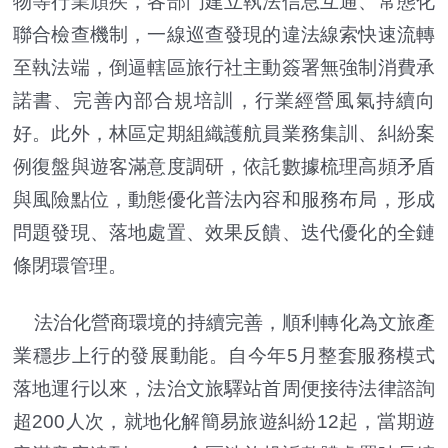
物等行業頑疾，各部門建立執法信息互通、常態化
聯合檢查機制，一線巡查發現的違法線索快速流轉
至執法端，倒逼轄區旅行社主動簽署無強制消費承
諾書、完善內部合規培訓，行業經營風氣持續向
好。此外，林區定期組織護航員業務集訓、糾紛案
例復盤與遊客滿意度調研，依託數據梳理高頻矛盾
與風險點位，動態優化普法內容和服務布局，形成
問題發現、落地處置、效果反饋、迭代優化的全鏈
條閉環管理。
法治化營商環境的持續完善，順利轉化為文旅產
業穩步上行的發展動能。自今年5月整套服務模式
落地運行以來，法治文旅驛站首周便接待法律諮詢
超200人次，就地化解簡易旅遊糾紛12起，當期遊