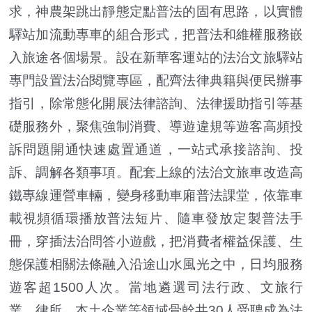
求，神農架跳出靜態定點普法的固有思路，以實體
驛站加流動專車的組合形式，把普法和維權服務嵌
入旅途各個場景。設在新華客運站的法治文旅驛站
專門設置法治閱覽專區，配齊法律典籍與便民辦事
指引，除常態化開展法律諮詢、法律援助指引等基
礎服務外，聚焦強制消費、導遊違規等遊客高頻投
訴問題開通快速處置通道，一站式承接諮詢、投
訴、調解各類事項。配套上線的法治文旅車改造高
鐵專線運營車輛，變身移動車廂普法課堂，依靠車
載視頻循環播放普法短片、隨車發放定製普法手
冊，穿插法治問答小遊戲，把消費者權益保護、生
態保護相關法條融入沿途山水風光之中，日均服務
遊客超1500人次。當地遴選司法行政、文旅行
業、律所、本土企業等領域骨幹共30人受聘成為法