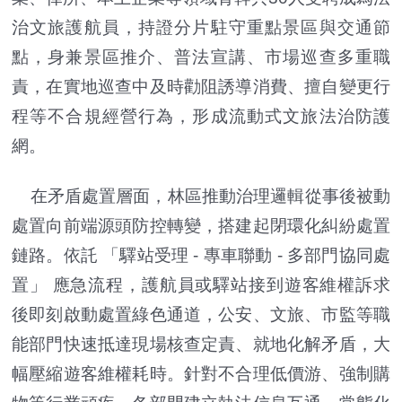
治文旅護航員，持證分片駐守重點景區與交通節
點，身兼景區推介、普法宣講、市場巡查多重職
責，在實地巡查中及時勸阻誘導消費、擅自變更行
程等不合規經營行為，形成流動式文旅法治防護
網。
在矛盾處置層面，林區推動治理邏輯從事後被動
處置向前端源頭防控轉變，搭建起閉環化糾紛處置
鏈路。依託 「驛站受理 - 專車聯動 - 多部門協同處
置」 應急流程，護航員或驛站接到遊客維權訴求
後即刻啟動處置綠色通道，公安、文旅、市監等職
能部門快速抵達現場核查定責、就地化解矛盾，大
幅壓縮遊客維權耗時。針對不合理低價游、強制購