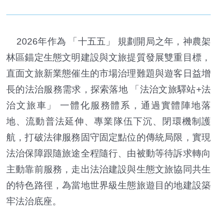
2026年作為 「十五五」 規劃開局之年，神農架
林區錨定生態文明建設與文旅提質發展雙重目標，
直面文旅新業態催生的市場治理難題與遊客日益增
長的法治服務需求，探索落地 「法治文旅驛站+法
治文旅車」 一體化服務體系，通過實體陣地落
地、流動普法延伸、專業隊伍下沉、閉環機制護
航，打破法律服務固守固定點位的傳統局限，實現
法治保障跟隨旅途全程隨行、由被動等待訴求轉向
主動靠前服務，走出法治建設與生態文旅協同共生
的特色路徑，為當地世界級生態旅遊目的地建設築
牢法治底座。