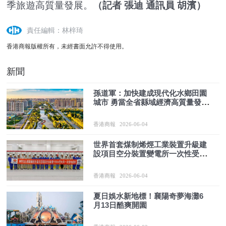
季旅遊高質量發展。
（記者 張迪 通訊員 胡濱）
責任編輯：林梓琦
香港商報版權所有，未經書面允許不得使用。
新聞
孫道軍：加快建成現代化水鄉田園
城市 勇當全省縣域經濟高質量發展
排頭兵
香港商報
2026-06-04
世界首套煤制烯烴工業裝置升級建
設項目空分裝置變電所一次性受電
成功
香港商報
2026-06-04
夏日娛水新地標！襄陽奇夢海灘6
月13日酷爽開園