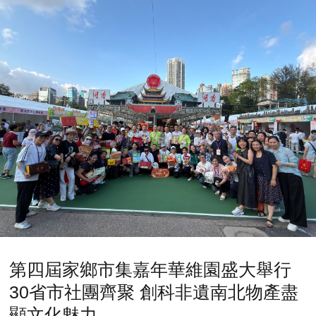
第四屆家鄉市集嘉年華維園盛大舉行
30省市社團齊聚 創科非遺南北物產盡
顯文化魅力