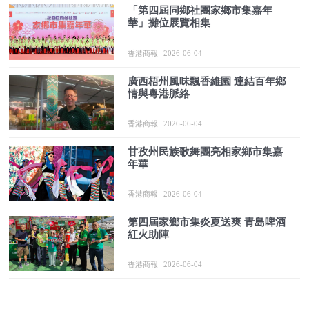
「第四屆同鄉社團家鄉市集嘉年
華」攤位展覽相集
香港商報
2026-06-04
廣西梧州風味飄香維園 連結百年鄉
情與粵港脈絡
香港商報
2026-06-04
甘孜州民族歌舞團亮相家鄉市集嘉
年華
香港商報
2026-06-04
第四屆家鄉市集炎夏送爽 青島啤酒
紅火助陣
香港商報
2026-06-04