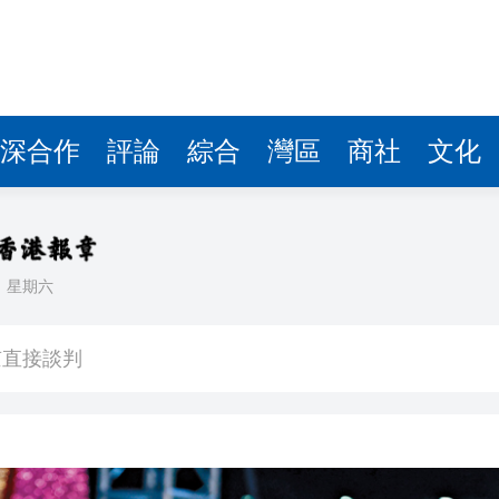
續在黎地面行動
集嘉年華
全市場超4100隻個股下挫
業精英挑戰賽一等獎 酉芯藤茶香飄校園
深合作
評論
綜合
灣區
商社
文化
簽11226套
減逾8%
花都區人工智能產業促進中心揭牌
日
星期六
京直接談判
續在黎地面行動
集嘉年華
全市場超4100隻個股下挫
業精英挑戰賽一等獎 酉芯藤茶香飄校園