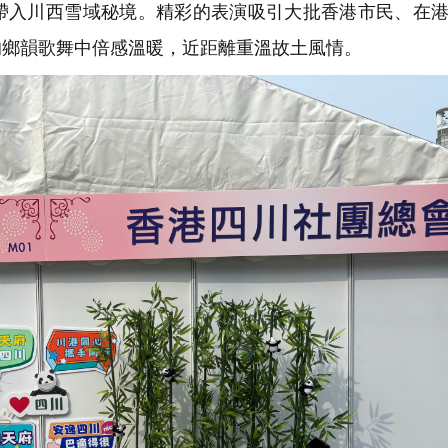
帶入川西雪域秘境。精彩的表演吸引大批香港市民、在
的鄉韻歌舞中倍感溫暖，近距離重溫故土風情。