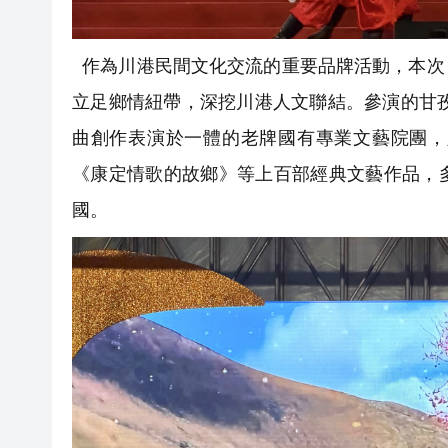
作為川港民間文化交流的重要品牌活動，本次
立足鄉情紐帶，深挖川港人文聯結。參演的甘孜
曲創作表演於一體的老牌國有專業文藝院團，
《康定情歌的故鄉》等上百部經典文藝作品，
國。