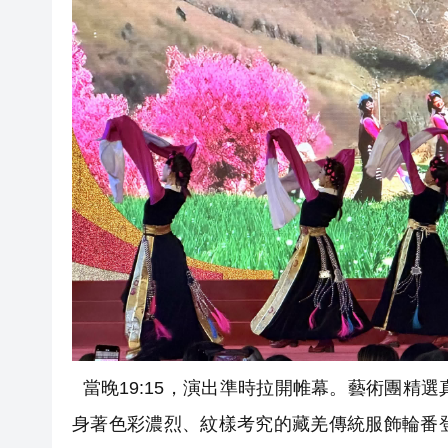
當晚19:15，演出準時拉開帷幕。藝術團精
身著色彩濃烈、紋樣考究的藏羌傳統服飾輪番