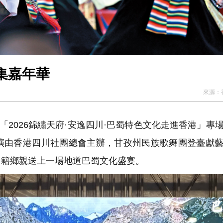
集嘉年華
來源：
2026錦繡天府·安逸四川·巴蜀特色文化走進香港」專
演由香港四川社團總會主辦，甘孜州民族歌舞團登臺獻
川籍鄉親送上一場地道巴蜀文化盛宴。