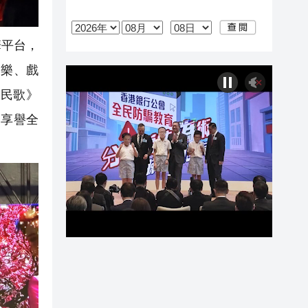
華平台，
器樂、戲
民歌》
家享譽全