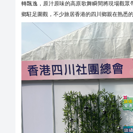
轉飄逸，原汁原味的高原歌舞瞬間將現場觀眾
鄉駐足圍觀，不少旅居香港的四川鄉親在熟悉