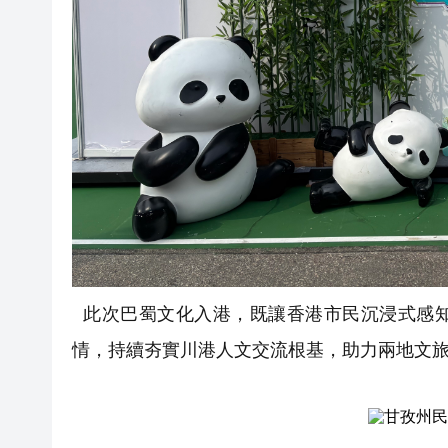
此次巴蜀文化入港，既讓香港市民沉浸式感知
情，持續夯實川港人文交流根基，助力兩地文