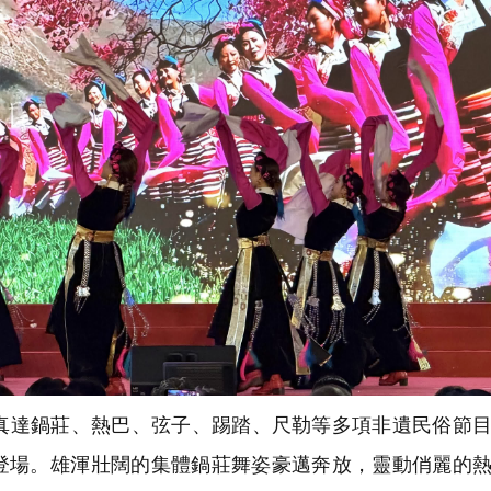
選真達鍋莊、熱巴、弦子、踢踏、尺勒等多項非遺民俗節
登場。雄渾壯闊的集體鍋莊舞姿豪邁奔放，靈動俏麗的