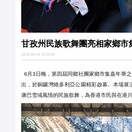
甘孜州民族歌舞團亮相家鄉市
2026-06-04 16:59:00
6月3日晚，第四屆同鄉社團家鄉市集嘉年華之「
出，於銅鑼灣維多利亞公園精彩啟幕。本場展
康巴雪域風情的民族歌舞，為香港市民與在港