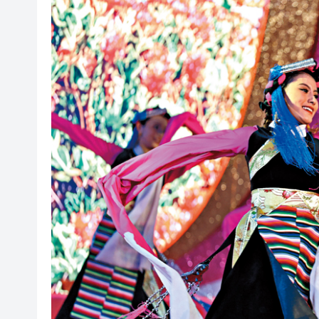
深圳樓市持續升溫 新政滿月住宅網
5月一手交投錄2018宗 全港貨尾
錨定「AI+製造」核心賽道，
有片丨澤連斯基稱願即刻與普
以色列防長：以軍現階段將繼