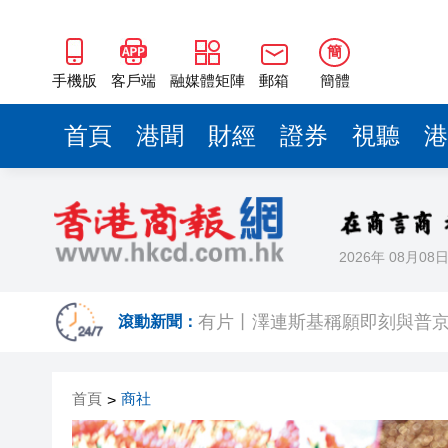
以色列防長：以軍現階段將繼
甘孜州民族歌舞團亮相家鄉市
簡
【A股收評】三大指數集體下挫 
手機版
客戶端
融媒體矩陣
郵箱
簡體
「誰來藤」團隊斬獲全國高校商
首頁
港聞
財經
證券
視聽
港
深圳樓市持續升溫 新政滿月住宅網
5月一手交投錄2018宗 全港貨尾
錨定「AI+製造」核心賽道，
2026年 08月08
有片丨澤連斯基稱願即刻與普
以色列防長：以軍現階段將繼
滾動新聞：
甘孜州民族歌舞團亮相家鄉市
首頁
商社
>
【A股收評】三大指數集體下挫 
「誰來藤」團隊斬獲全國高校商