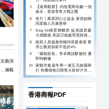
【港商觀察】內地電商吹皺一池
春水，香港零售大戰正酣
有片丨萬眾同心公益金 家燕姐聯
同眾藝人共襄善舉
King Sir鍾景輝離世 徒弟謝君豪
大感難過 承諾日後處理恩師身後
事
政府人員協會與楊何蓓茵會面 要
香港商報網
求公務員加薪不低於4%
「爆粗校長」李卓興請辭被拒 遭
即時解僱
場文藝演
家鄉市集嘉年華一連五天維園舉
藝，滿載
行 有攤檔每日限售火箭碎片吊咀
吸客
香港商報PDF