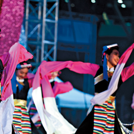
簽11226套
減逾8%
花都區人工智能產業促進中心揭牌
京直接談判
續在黎地面行動