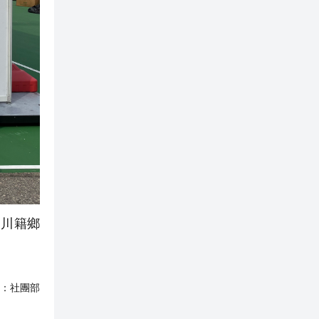
川籍鄉
：
社團部