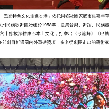
「巴蜀特色文化走進香港」依托同鄉社團家鄉市集嘉年
州民族歌舞團始建於1958年，是集音樂、舞蹈、民族
六十餘載深耕康巴本土文化，打磨出《弓簫舞》《巴塘
多部劇目斬獲國內外重磅獎項，多名從劇團走出的藝術