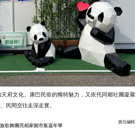
天府文化、康巴民俗的獨特魅力，又依托同鄉社團凝聚
旅、民間交往走深走實。
責任編輯