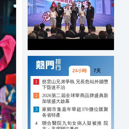
16:46
16:45
16:43
16:41
16:37
24小時
7天
慈雲山兄弟爭執 兄長危站外牆墮
下昏迷不治
2026第二屆全球華商品牌盛典新
加坡盛大啟幕
家鄉市集嘉年華超370攤位匯聚
各省特產
聯合醫院九旬女病人疑被推 院
方：高度關注事件