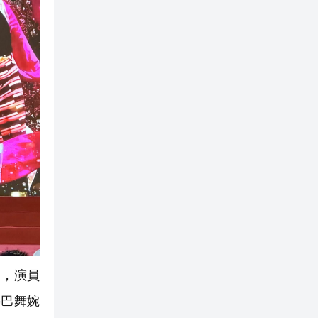
目，演員
熱巴舞婉