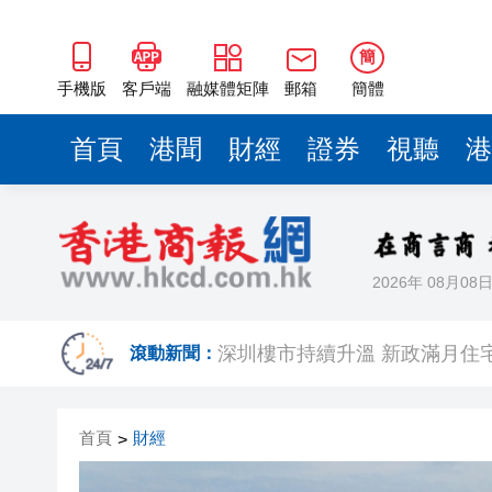
深圳樓市持續升溫 新政滿月住宅網
5月一手交投錄2018宗 全港貨尾
簡
廣西梧州風味飄香維園，連結
手機版
客戶端
融媒體矩陣
郵箱
簡體
第四屆家鄉市集嘉年華維園盛大
首頁
港聞
財經
證券
視聽
港
【收市盤點】恒指跌1.48% 科指跌
甘孜州民族歌舞團亮相家鄉市
【A股收評】三大指數集體下挫 
2026年 08月08
「誰來藤」團隊斬獲全國高校商
深圳樓市持續升溫 新政滿月住宅網
滾動新聞：
5月一手交投錄2018宗 全港貨尾
首頁
財經
>
廣西梧州風味飄香維園，連結
第四屆家鄉市集嘉年華維園盛大