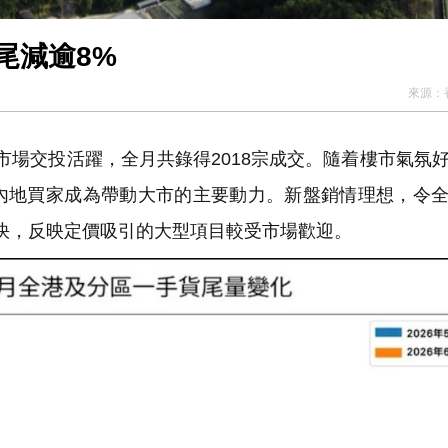
尾減逾8%
來源：
宅市場交投活躍，全月共錄得2018宗成交。隨着樓市氣氛
內地買家成為帶動大市的主要動力。新盤銷情理想，令
快，反映定價吸引的大型項目較受市場歡迎。