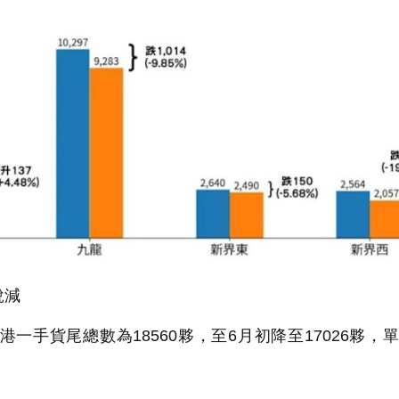
銳減
手貨尾總數為18560夥，至6月初降至17026夥，