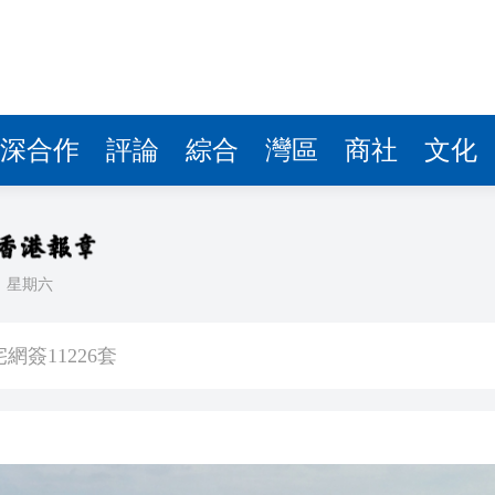
簽11226套
減逾8%
百年鄉情與粵港脈絡
舉行 30省市社團齊聚 創科非遺、南北物產盡顯文化魅力
深合作
評論
綜合
灣區
商社
文化
1.61%
集嘉年華
全市場超4100隻個股下挫
日
星期六
業精英挑戰賽一等獎 酉芯藤茶香飄校園
簽11226套
減逾8%
百年鄉情與粵港脈絡
舉行 30省市社團齊聚 創科非遺、南北物產盡顯文化魅力