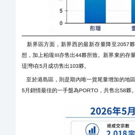
新界區方面，新界西的最新存量降至2057夥，
想，加上柏瓏III亦售出44夥所致。新界東的存量
瑅灣I在5月成功售出103夥。
至於港島區，則是期內唯一貨尾量增加的地區，最
5月銷情最佳的一手盤為PORTO，共售出58夥