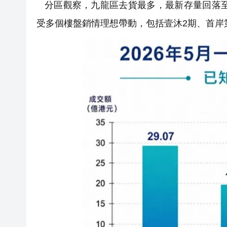
分區觀察，九龍區去貨最多，最新存量回落至92
受多個樓盤銷情理想帶動，包括壹沐2期、首岸第3期