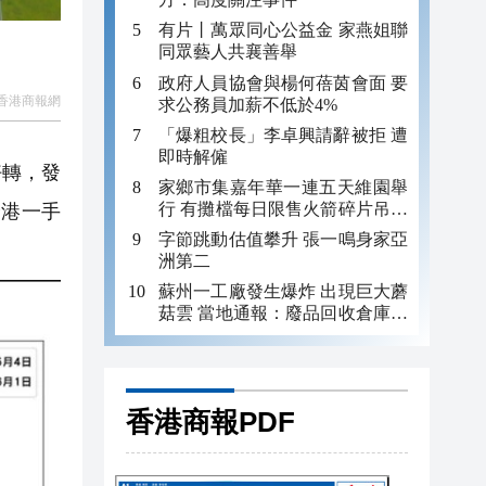
有片丨萬眾同心公益金 家燕姐聯
同眾藝人共襄善舉
政府人員協會與楊何蓓茵會面 要
香港商報網
求公務員加薪不低於4%
「爆粗校長」李卓興請辭被拒 遭
即時解僱
好轉，發
家鄉市集嘉年華一連五天維園舉
行 有攤檔每日限售火箭碎片吊咀
全港一手
吸客
字節跳動估值攀升 張一鳴身家亞
洲第二
蘇州一工廠發生爆炸 出現巨大蘑
菇雲 當地通報：廢品回收倉庫發
生火災 2人灼傷
香港商報PDF