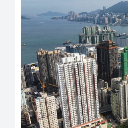
【收市盤點】恒指跌1.48% 科指跌
甘孜州民族歌舞團亮相家鄉市
【A股收評】三大指數集體下挫 
「誰來藤」團隊斬獲全國高校商
深圳樓市持續升溫 新政滿月住宅網
5月一手交投錄2018宗 全港貨尾