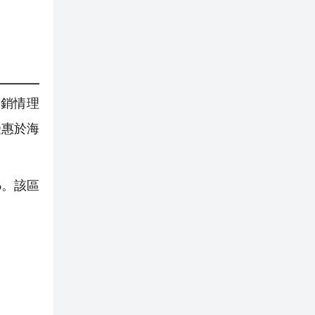
瑨銷情理
受惠於海
%。該區