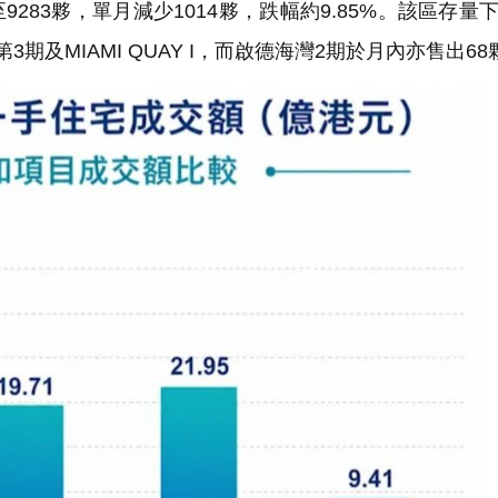
83夥，單月減少1014夥，跌幅約9.85%。該區存量
及MIAMI QUAY I，而啟德海灣2期於月內亦售出68