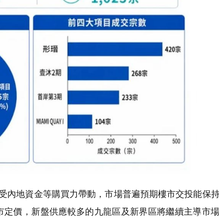
，受內地資金等購買力帶動，市場普遍預期樓市交投能保
市定價，新盤供應較多的九龍區及新界區將繼續主導市