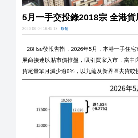
5月一手交投錄2018宗 全港貨
2026-06-04 16:45:13
原創
28Hse發報告指，2026年5月，本港一手住
展商接連以貼市價推盤，吸引買家入市，當中
貨尾量單月減少逾8%，以九龍及新界區去貨較