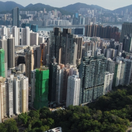
1.61%
集嘉年華
全市場超4100隻個股下挫
業精英挑戰賽一等獎 酉芯藤茶香飄校園
簽11226套
減逾8%