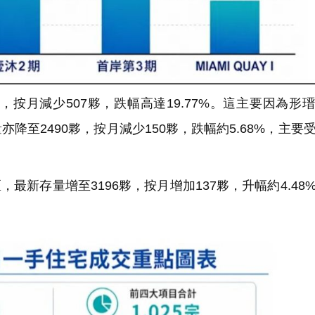
按月減少507夥，跌幅高達19.77%。這主要因為形
亦降至2490夥，按月減少150夥，跌幅約5.68%，主要
新存量增至3196夥，按月增加137夥，升幅約4.48
。