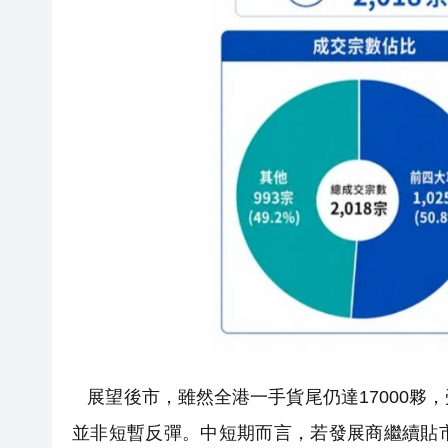
展望後市，雖然全港一手貨尾仍達17000夥
並非短暫反彈。中短期而言，若發展商繼續貼