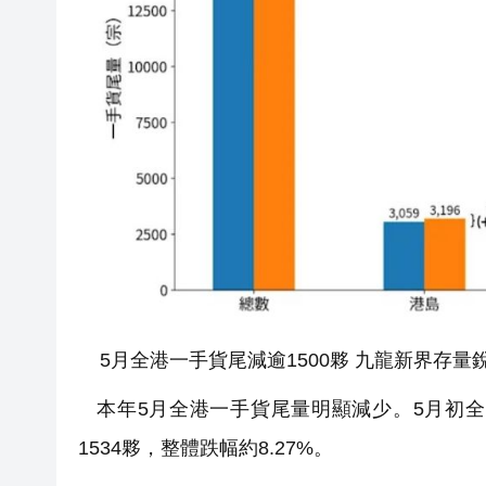
5月全港一手貨尾減逾1500夥 九龍新界存量
本年5月全港一手貨尾量明顯減少。5月初全港一
1534夥，整體跌幅約8.27%。