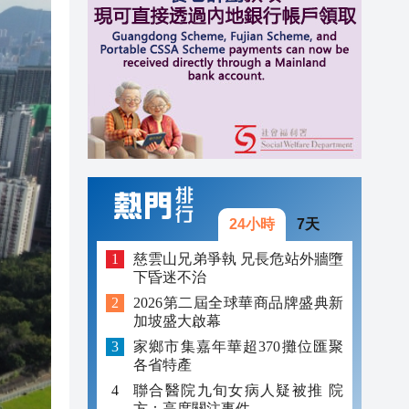
17:05
16:59
16:53
16:53
16:46
16:45
24小時
7天
慈雲山兄弟爭執 兄長危站外牆墮
下昏迷不治
2026第二屆全球華商品牌盛典新
加坡盛大啟幕
家鄉市集嘉年華超370攤位匯聚
各省特產
聯合醫院九旬女病人疑被推 院
方：高度關注事件