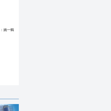
：
姚一鶴