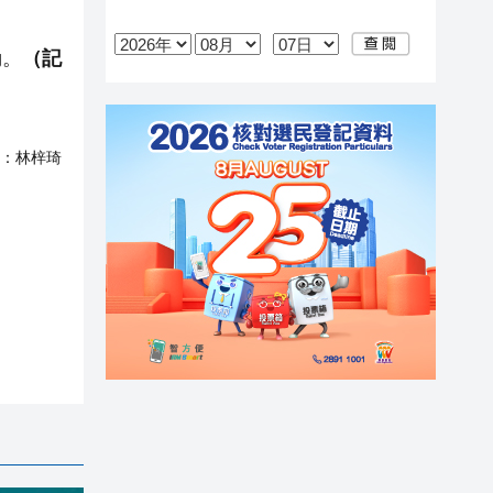
動。
（記
：
林梓琦