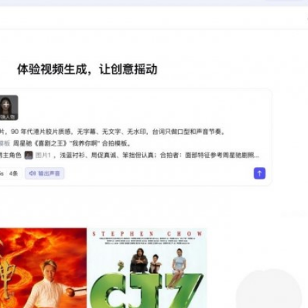
費圈層 皖祁門「粽茶」熱銷全國
播APEC精神與河洛文化
火山引擎與比高集團宣布「AI+IP」深度合作 AI玩法6月10日登陸國內多個平台
整
賣股或分拆上市
流營商金字招牌
惠州惠陽鎮隆荔枝開售
勢洶洶 圖達通難逃大跌命運
費圈層 皖祁門「粽茶」熱銷全國
播APEC精神與河洛文化