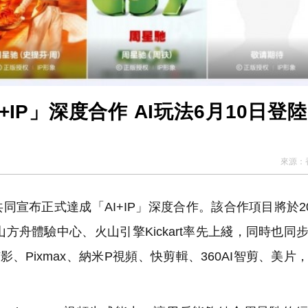
AI玩法6月10日登陸國內
來源：
共同宣布正式達成「AI+IP」深度合作。該合作項目將於20
方舟體驗中心、火山引擎Kickart率先上綫，同時也同
影、Pixmax、納米P視頻、快剪輯、360AI智剪、美片
。