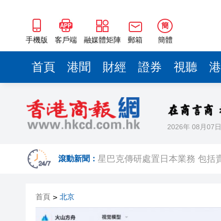
星巴克傳研處置日本業務 包括
以改革優環境 安徽持續擦亮一
簡
有片︱開啟本年度產銷旺季，
手機版
客戶端
融媒體矩陣
郵箱
簡體
【港商觀股】歷史級大額解禁來
首頁
港聞
財經
證券
視聽
港
打破傳統茶品消
灣區青年洛陽行：以青春之力傳
2026年 08月07
九龍樂善堂回應公務員薪酬調
星巴克傳研處置日本業務 包括
滾動新聞：
以改革優環境 安徽持續擦亮一
首頁
北京
>
有片︱開啟本年度產銷旺季，
【港商觀股】歷史級大額解禁來