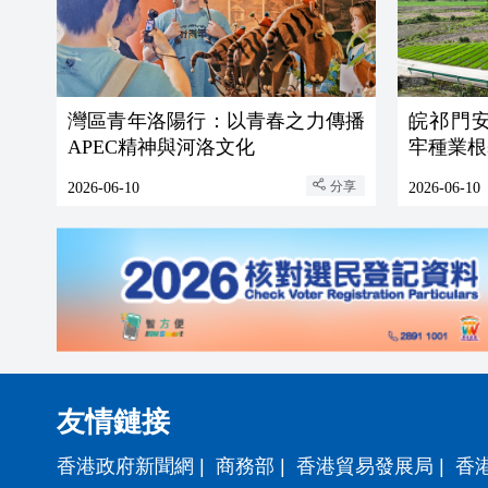
灣區青年洛陽行：以青春之力傳播
皖祁門
APEC精神與河洛文化
牢種業根
分享
2026-06-10
2026-06-10
友情鏈接
香港政府新聞網
|
商務部
|
香港貿易發展局
|
香