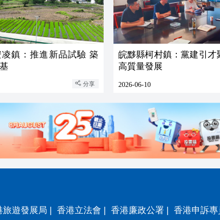
安凌鎮：推進新品試驗 築
皖黟縣柯村鎮：黨建引才
基
高質量發展
分享
2026-06-10
港旅遊發展局
|
香港立法會
|
香港廉政公署
|
香港申訴專