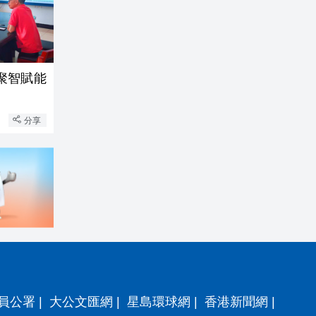
聚智賦能
分享
員公署
|
大公文匯網
|
星島環球網
|
香港新聞網
|