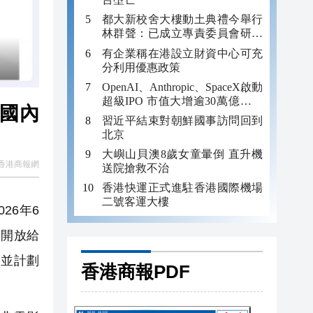
都大新校舍大樓動土典禮今舉行
林群聲：已成立專責委員會研究
進駐北都
有企業稱在港設立財資中心可充
分利用優惠政策
OpenAI、Anthropic、SpaceX啟動
超級IPO 市值大增逾30萬億或刺
穿AI泡沫
習近平結束對朝鮮國事訪問回到
北京
大嶼山貝澳8歲女童暈倒 直升機
香港商報網
送院搶救不治
香港快運正式進駐香港國際機場
二號客運大樓
26年6
步開放給
，並計劃
香港商報PDF