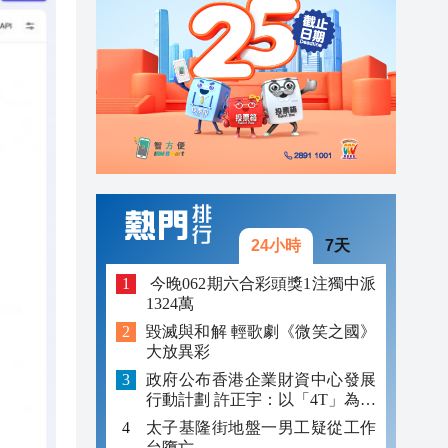
16:40
16:40
17:47
17:18
17:10
17:00
24小時
7天
16:52
​ 今晚062期六合彩頭獎1注獨中派
1324萬
16:50
毀滅與和解 輕歌劇《微笑之國》
大放異彩
16:40
政府公布香港企業財資中心發展
16:40
行動計劃 許正宇：以「4T」為核
心
太子基隆街地盤一男工疑從工作
台墮亡