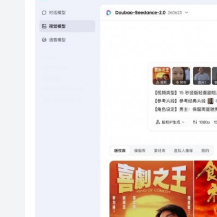
打破傳統茶品消
灣區青年洛陽行：以青春之力傳
九龍樂善堂回應公務員薪酬調
星巴克傳研處置日本業務 包括
以改革優環境 安徽持續擦亮一
有片︱開啟本年度產銷旺季，
【港商觀股】歷史級大額解禁來
打破傳統茶品消
灣區青年洛陽行：以青春之力傳