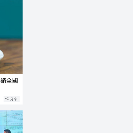
粽茶」熱銷全國
分享