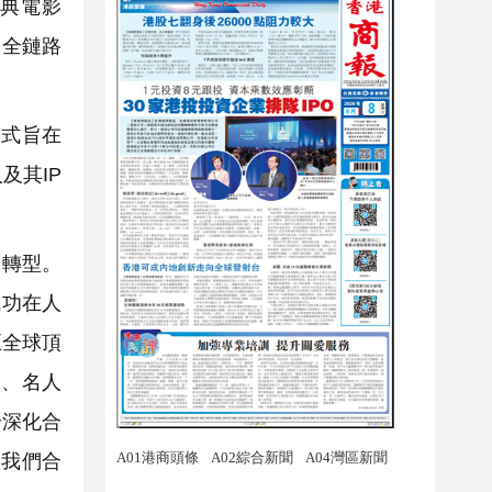
經典電影
了全鏈路
模式旨在
及其IP
業務轉型。
成功在人
至全球頂
P、名人
步深化合
及我們合