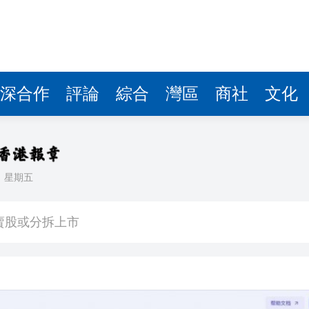
賣股或分拆上市
流營商金字招牌
惠州惠陽鎮隆荔枝開售
勢洶洶 圖達通難逃大跌命運
深合作
評論
綜合
灣區
商社
文化
費圈層 皖祁門「粽茶」熱銷全國
播APEC精神與河洛文化
火山引擎與比高集團宣布「AI+IP」深度合作 AI玩法6月10日登陸國內多個平台
日
星期五
整
賣股或分拆上市
流營商金字招牌
惠州惠陽鎮隆荔枝開售
勢洶洶 圖達通難逃大跌命運