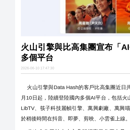
火山引擎與比高集團宣布「AI+IP」深度合作 
多個平台
2026-06-10 17:47:30
火山引擎與Data Hash的客戶比高集團近日
月10日起，陸續登陸國內多個AI平台，包括火山
LibTV、筷子科技麗幀引擎、萬興劇廠、萬興喵
於稍後時間在抖音、即夢、剪映、小雲雀上線