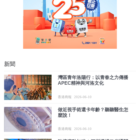
新聞
灣區青年洛陽行：以青春之力傳播
APEC精神與河洛文化
香港商報
2026-06-10
做近視手術還卡年齡？聽聽醫生怎
麼說！
香港商報
2026-06-10