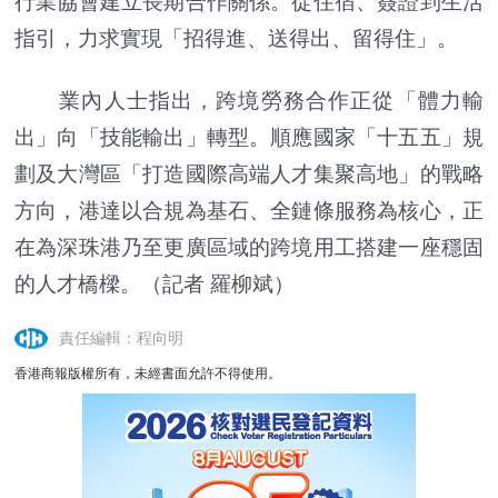
行業協會建立長期合作關係。從住宿、簽證到生活
指引，力求實現「招得進、送得出、留得住」。
業內人士指出，跨境勞務合作正從「體力輸
出」向「技能輸出」轉型。順應國家「十五五」規
劃及大灣區「打造國際高端人才集聚高地」的戰略
方向，港達以合規為基石、全鏈條服務為核心，正
在為深珠港乃至更廣區域的跨境用工搭建一座穩固
的人才橋樑。（記者 羅柳斌）
責任編輯：程向明
香港商報版權所有，未經書面允許不得使用。