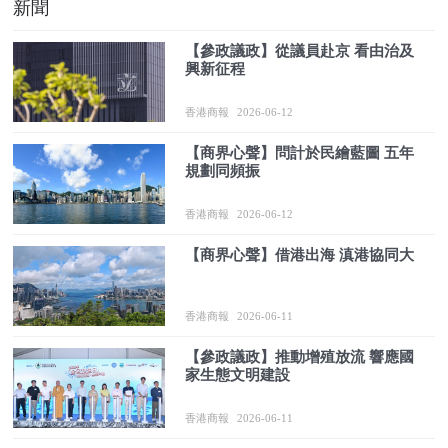
新聞
【參政議政】從議員赴京 看由治及
興新征程
香港商報
2026-06-12
【商界心聲】問計於民繪藍圖 五年
規劃同頻振
香港商報
2026-06-12
【商界心聲】借港出海 滇港協同大
香港商報
2026-06-11
【參政議政】推動增殖放流 響應國
家生態文明建設
香港商報
2026-06-11