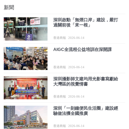
新聞
深圳啟動「無煙口岸」建設，嚴打
過關前後「來一根」
香港商報
2026-06-14
AIGC全流程公益培訓在深開課
香港商報
2026-06-14
深圳攝影師文建均用光影書寫獻給
大灣區的視覺情書
香港商報
2026-06-14
深圳「一刻鐘便民生活圈」建設經
驗做法獲全國推廣
香港商報
2026-06-14