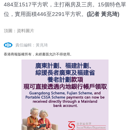
484至1517平方呎，主打兩房及三房。15個特色單
位，實用面積446至2291平方呎。
(記者 黃兆琦)
頂圖：資料圖片
責任編輯：黃兆琦
香港商報版權所有，未經書面允許不得使用。