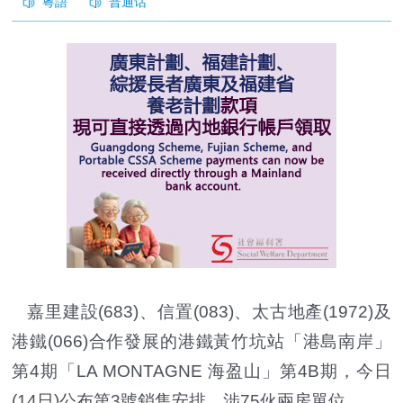
嘉里建設(683)、信置(083)、太古地產(1972)及
港鐵(066)合作發展的港鐵黃竹坑站「港島南岸」
第4期「LA MONTAGNE 海盈山」第4B期，今日
(14日)公布第3號銷售安排，涉75伙兩房單位。