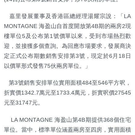
嘉里發展董事及香港區總經理湯耀宗說：「LA
MONTAGNE 海盈山自首度開放第4B期的兩房2現
樓單位5及公布第1號價單以來，受到市場熱烈歡
迎，並接獲多個查詢。為回應市場要求，發展商決
定正式公布期數銷售安排第3號，現定於6月18日
以價單形式發售75伙兩房單位。」
第3號銷售安排單位實用面積484至546平方呎，
折實價1342.7萬元至1733.4萬元，折實呎價27545
元至31747元。
LA MONTAGNE 海盈山第4B期提供368個住宅
單位。當中，標準單位涵蓋兩房至四房，實用面積