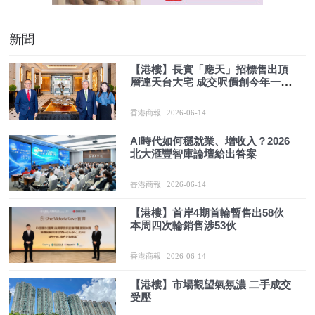
新聞
【港樓】長實「應天」招標售出頂
層連天台大宅 成交呎價創今年一手
樓新高
香港商報
2026-06-14
AI時代如何穩就業、增收入？2026
北大滙豐智庫論壇給出答案
香港商報
2026-06-14
【港樓】首岸4期首輪暫售出58伙
本周四次輪銷售涉53伙
香港商報
2026-06-14
【港樓】市場觀望氣氛濃 二手成交
受壓