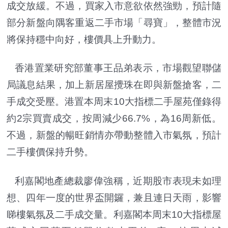
成交放緩。不過，買家入市意欲依然強勁，預計隨
部分新盤向隅客重返二手市場「尋寶」，整體市況
將保持穩中向好，樓價具上升動力。
香港置業研究部董事王品弟表示，市場觀望聯儲
局議息結果，加上新居屋攪珠在即與新盤搶客，二
手成交受壓。港置本周末10大指標二手屋苑僅錄得
約2宗買賣成交，按周減少66.7%，為16周新低。
不過，新盤的暢旺銷情亦帶動整體入市氣氛，預計
二手樓價保持升勢。
利嘉閣地產總裁廖偉強稱，近期股市表現未如理
想、四年一度的世界盃開鑼，兼且連日天雨，影響
睇樓氣氛及二手成交量。利嘉閣本周末10大指標屋