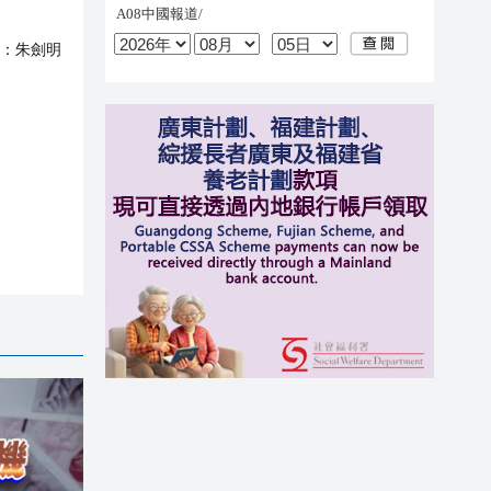
：
朱劍明