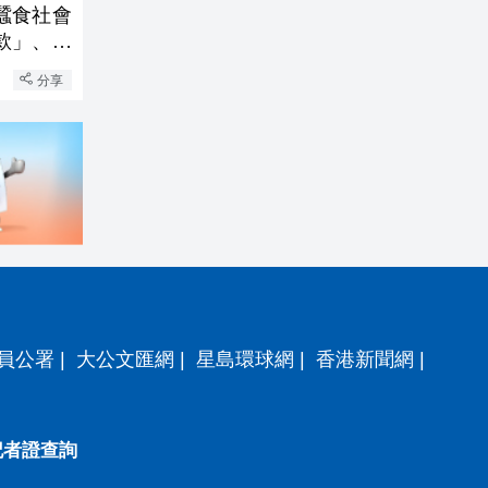
蠶食社會
款」、外
會誠信的
分享
員公署
|
大公文匯網
|
星島環球網
|
香港新聞網
|
記者證查詢