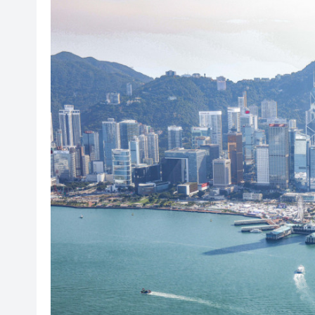
2026 AI危機：當「聖杯」
【港商觀察】「美」起來「活」
保良局蔡繼有學校產龍鳳胎IB
【議事堂】落實精準扶貧 同心
日本上半年45家企業因日圓貶值
有片丨【一周港藝】香港藝術
有片丨羅蘭 邵音音 盧海鵬 老
【來論】以制度創新為北都發
2026 AI危機：當「聖杯」
【港商觀察】「美」起來「活」