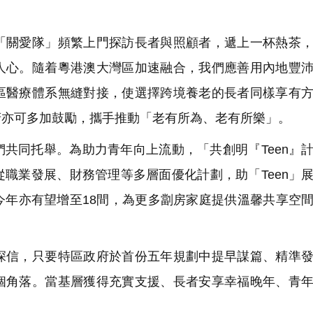
關愛隊」頻繁上門探訪長者與照顧者，遞上一杯熱茶，
人心。隨着粵港澳大灣區加速融合，我們應善用內地豐
區醫療體系無縫對接，使選擇跨境養老的長者同樣享有
府亦可多加鼓勵，攜手推動「老有所為、老有所樂」。
共同托舉。為助力青年向上流動，「共創明『Teen』
宜從職業發展、財務管理等多層面優化計劃，助「Teen」
今年亦有望增至18間，為更多劏房家庭提供溫馨共享空
信，只要特區政府於首份五年規劃中提早謀篇、精準發
個角落。當基層獲得充實支援、長者安享幸福晚年、青
。