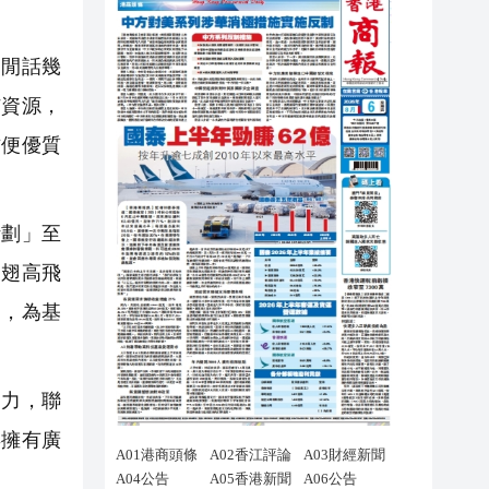
閒話幾
沛資源，
方便優質
計劃」至
展翅高飛
間，為基
力，聯
年擁有廣