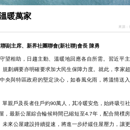
心溫暖萬家
來源：
副主席、新界社團聯會(新社聯)會長 陳勇
守望相助，日趨主動、溫暖地回應各自所需。習近平主
」規劃綱要亦明確要求加大民生保障力度。就此，李家
中央與特區政府的堅定決心，如春風化雨，將溫情送入
單親戶及長者住戶約90萬人，其冷暖安危，始終吸引
屋，最新公屋綜合輪候時間已縮短至4.7年，配合簡樸
。未來公屋建設持續提速，將進一步紓緩住屋壓力，讓