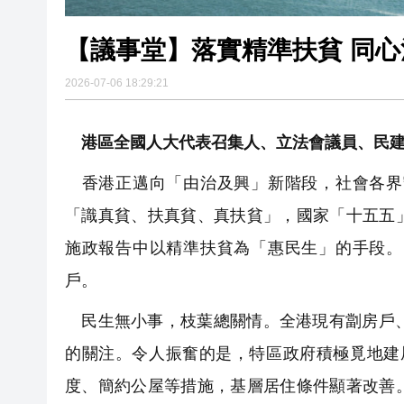
【議事堂】落實精準扶貧 同
2026-07-06 18:29:21
港區全國人大代表召集人、立法會議員、民建聯
香港正邁向「由治及興」新階段，社會各界
「識真貧、扶真貧、真扶貧」，國家「十五五
施政報告中以精準扶貧為「惠民生」的手段。
戶。
民生無小事，枝葉總關情。全港現有劏房戶、
的關注。令人振奮的是，特區政府積極覓地建
度、簡約公屋等措施，基層居住條件顯著改善