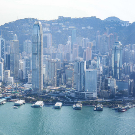
無限供給，什麼才是真正的價值？
起來「旺」起來 皖黟縣南屏古村「華麗變身」
雙傑 狀元家姐決心行醫
溫暖萬家
破產 創同期新高 批發業成重災區
館新展以書畫重讀經典詩詞
戲骨齊聚 滿滿回憶殺
展「拆牆鬆綁」
無限供給，什麼才是真正的價值？
起來「旺」起來 皖黟縣南屏古村「華麗變身」