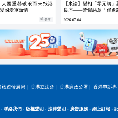
】大國重器破浪而來抵港
【來論】變相「零元購」
愛國愛軍熱情
良序——警惕惡意「僅退
賣群體衝突雙重亂象對社
分享
2026-07-04
衝擊與長效治理思考
港旅遊發展局
|
香港立法會
|
香港廉政公署
|
香港申訴專
-
聯絡我們
-
版權聲明
-
法律聲明
-
廣告服務
-
網上訂報
-