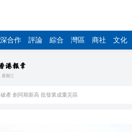
破產 創同期新高 批發業成重災區
館新展以書畫重讀經典詩詞
戲骨齊聚 滿滿回憶殺
展「拆牆鬆綁」
深合作
評論
綜合
灣區
商社
文化
無限供給，什麼才是真正的價值？
起來「旺」起來 皖黟縣南屏古村「華麗變身」
雙傑 狀元家姐決心行醫
日
星期三
溫暖萬家
破產 創同期新高 批發業成重災區
館新展以書畫重讀經典詩詞
戲骨齊聚 滿滿回憶殺
展「拆牆鬆綁」