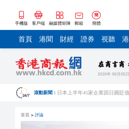
日本上半年45家企業因日圓貶值
有片丨【一周港藝】香港藝術
簡
有片丨羅蘭 邵音音 盧海鵬 老
手機版
客戶端
融媒體矩陣
郵箱
簡體
【來論】以制度創新為北都發
首頁
港聞
財經
證券
視聽
港
2026 AI危機：當「聖杯」
【港商觀察】「美」起來「活」
保良局蔡繼有學校產龍鳳胎IB
2026年 08月05
【議事堂】落實精準扶貧 同心
日本上半年45家企業因日圓貶值
滾動新聞：
有片丨【一周港藝】香港藝術
首頁
評論
>
有片丨羅蘭 邵音音 盧海鵬 老
【來論】以制度創新為北都發