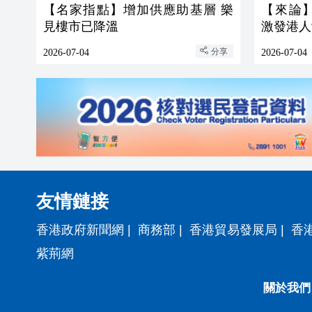
【名家指點】增加供應助基層 樂
【來論
見樓市已降溫
激發港人
分享
2026-07-04
2026-07-04
友情鏈接
香港政府新聞網
|
商務部
|
香港貿易發展局
|
香
紫荊網
關於我們