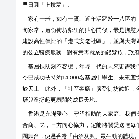
早日圓「上樓夢」。
家有一老，如有一寶。近年活躍於十八區的「
句家常，這份街坊鄰里的貼心問候，最是撫慰
建設高性價比的「港式安老社區」，並與大灣
的公立醫療服務。對有意再就業的銀髮族，政
基層扶助刻不容緩，年輕一代的未來更需我們
今已成功扶持約14,000名基層中學生。未來
於天上。此外，「社區客廳」廣受街坊歡迎，
層兒童撐起更廣闊的成長天地。
香港是充滿愛心、守望相助的大家庭。我們深
合商、民，三方同心協力，定能將關愛送達每
闊舞台，便是香港「由治及興」最生動的體現