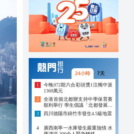
18:18
18:06
18:30
18:29
18:28
18:28
24小時
7天
18:26
今晚072期六合彩頭獎1注獨中派
1369萬元
18:22
全港首個北都辦支持中學保育賽
順利舉行 學生倡議「北都發展與
18:18
保育並存」
四川德陽市綿竹市發生4.5級地震
18:06
廣西南寧一水庫發生嚴重險情 水
庫潰堤 300余人緊急轉移