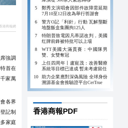
鄭秀文演唱會因部件故障需延期
7月10至12日改為舉行答謝會
警方O記「利針」行動 瓦解壟斷
香港商報網
地盤飯盒集團拘125人
特朗普致電因凡蒂諾改判，美國
红牌前鋒被特批可以上場
WTT美國大滿貫賽：中國隊男
雙、女雙奪冠
席強調
上任四周年丨盧寵茂：改善醫療
超特首在
系統等目標已達成 暫未考慮留任
助力企業應對深偽風險 全球身份
千家萬
溯源基金會推驗證平台CerTrue
社會各界
香港商報PDF
房登記制
更多家庭