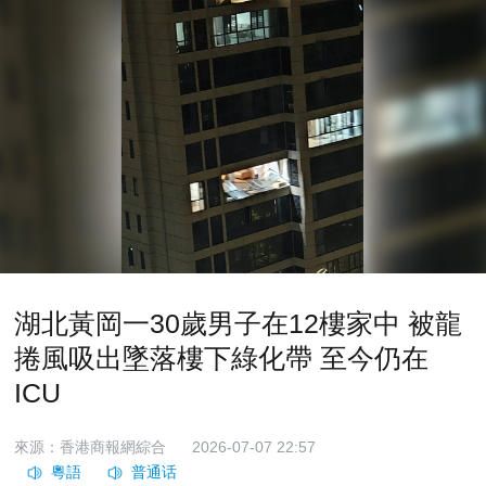
湖北黃岡一30歲男子在12樓家中 被龍
捲風吸出墜落樓下綠化帶 至今仍在
ICU
來源：香港商報網綜合
2026-07-07 22:57