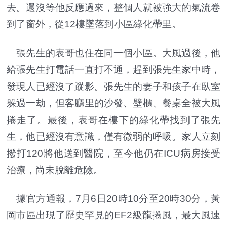
去。還沒等他反應過來，整個人就被強大的氣流卷
到了窗外，從12樓墜落到小區綠化帶里。
張先生的表哥也住在同一個小區。大風過後，他
給張先生打電話一直打不通，趕到張先生家中時，
發現人已經沒了蹤影。張先生的妻子和孩子在臥室
躲過一劫，但客廳里的沙發、壁櫃、餐桌全被大風
捲走了。最後，表哥在樓下的綠化帶找到了張先
生，他已經沒有意識，僅有微弱的呼吸。家人立刻
撥打120將他送到醫院，至今他仍在ICU病房接受
治療，尚未脫離危險。
據官方通報，7月6日20時10分至20時30分，黃
岡市區出現了歷史罕見的EF2級龍捲風，最大風速