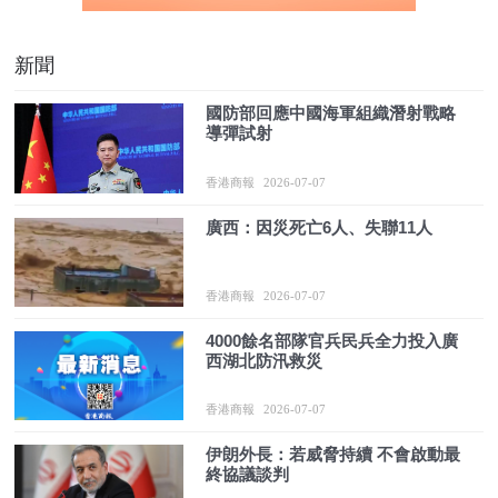
新聞
國防部回應中國海軍組織潛射戰略
導彈試射
香港商報
2026-07-07
廣西：因災死亡6人、失聯11人
香港商報
2026-07-07
4000餘名部隊官兵民兵全力投入廣
西湖北防汛救災
香港商報
2026-07-07
伊朗外長：若威脅持續 不會啟動最
終協議談判