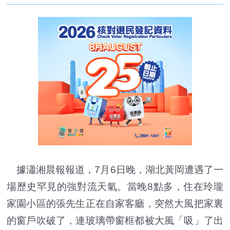
據瀟湘晨報報道，7月6日晚，湖北黃岡遭遇了一
場歷史罕見的強對流天氣。當晚8點多，住在玲瓏
家園小區的張先生正在自家客廳，突然大風把家裏
的窗戶吹破了，連玻璃帶窗框都被大風「吸」了出