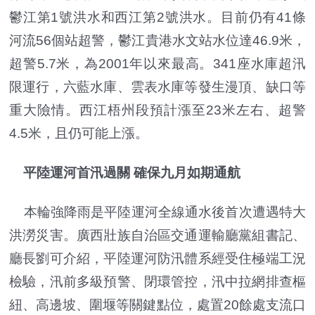
鬱江第1號洪水和西江第2號洪水。目前仍有41條
河流56個站超警，鬱江貴港水文站水位達46.9米，
超警5.7米，為2001年以來最高。341座水庫超汛
限運行，六藍水庫、雲表水庫等發生漫頂、缺口等
重大險情。西江梧州段預計漲至23米左右、超警
4.5米，且仍可能上漲。
平陸運河首汛過關 確保九月如期通航
本輪強降雨是平陸運河全線通水後首次遭遇特大
洪澇災害。廣西壯族自治區交通運輸廳黨組書記、
廳長劉可介紹，平陸運河防汛體系經受住極端工況
檢驗，汛前多級預警、閉環管控，汛中拉網排查樞
紐、高邊坡、圍堰等關鍵點位，處置20餘處支流口