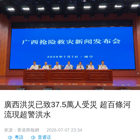
廣西洪災已致37.5萬人受災 超百條河
流現超警洪水
來源：香港商報網
2026-07-07 23:34