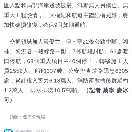
匯入點和局部河岸邊坡破損。汛期無人員傷亡、無
重大工程險情，三大樞紐和航道主體結構完好，將
加快破損修復，確保9月如期通航。
交通領域無人員傷亡，但南寧22條公路中斷，湘
桂、黎湛各一段線路中斷，7條航段封航、69處渡
口停航，68個重大項目中40個停工，轉移施工人
員2552人、船舶337艘。公安排查道路隱患6305
處，累計投入警力6.18萬人。消防疏散轉移群眾約
1.2萬人，排水排澇10.5萬噸。
（記者 蔡寧 麥冰
可）
頂圖：發布會現場
責任編輯：嚴燕紅