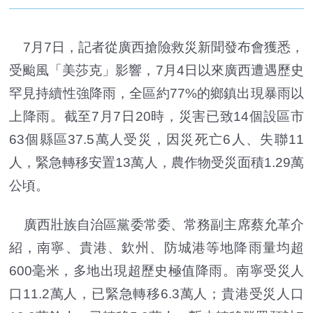
7月7日，記者從廣西搶險救災新聞發布會獲悉，
受颱風「美莎克」影響，7月4日以來廣西遭遇歷史
罕見持續性強降雨，全區約77%的鄉鎮出現暴雨以
上降雨。截至7月7日20時，災害已致14個設區市
63個縣區37.5萬人受災，因災死亡6人、失聯11
人，緊急轉移安置13萬人，農作物受災面積1.29萬
公頃。
廣西壯族自治區黨委常委、常務副主席蔡允革介
紹，南寧、貴港、欽州、防城港等地降雨量均超
600毫米，多地出現超歷史極值降雨。南寧受災人
口11.2萬人，已緊急轉移6.3萬人；貴港受災人口