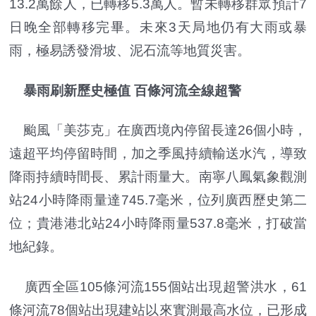
13.2萬餘人，已轉移5.3萬人。暫未轉移群眾預計7
日晚全部轉移完畢。未來3天局地仍有大雨或暴
雨，極易誘發滑坡、泥石流等地質災害。
暴雨刷新歷史極值 百條河流全線超警
颱風「美莎克」在廣西境內停留長達26個小時，
遠超平均停留時間，加之季風持續輸送水汽，導致
降雨持續時間長、累計雨量大。南寧八鳳氣象觀測
站24小時降雨量達745.7毫米，位列廣西歷史第二
位；貴港港北站24小時降雨量537.8毫米，打破當
地紀錄。
廣西全區105條河流155個站出現超警洪水，61
條河流78個站出現建站以來實測最高水位，已形成