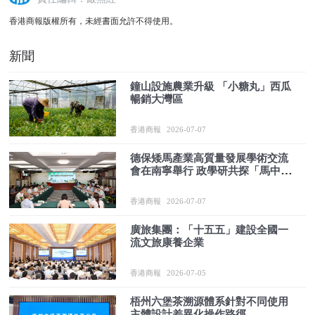
香港商報版權所有，未經書面允許不得使用。
新聞
鐘山設施農業升級 「小糖丸」西瓜
暢銷大灣區
香港商報
2026-07-07
德保矮馬產業高質量發展學術交流
會在南寧舉行 政學研共探「馬中熊
貓」振興路徑
香港商報
2026-07-07
廣旅集團：「十五五」建設全國一
流文旅康養企業
香港商報
2026-07-05
梧州六堡茶溯源體系針對不同使用
主體設計差異化操作路徑