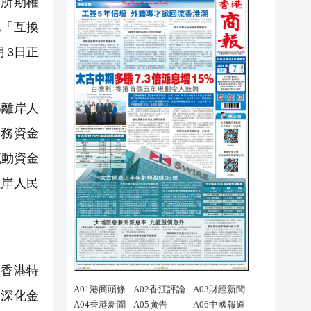
交所期權
化「互換
月3日正
離岸人
業務資金
流動資金
離岸人民
香港特
，深化金