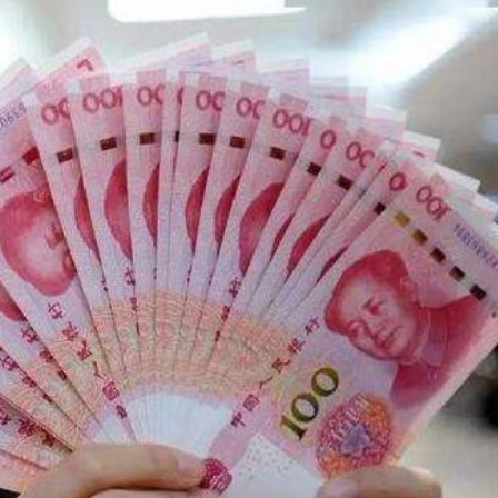
1名被困人員
奧委會的處罰
市場
港黃金中央清算系統試營運 配套八措施同步推出 已完成首批交易
油價格跳漲
實習之旅說好中國和香港故事
國際金融中心內涵
巴威」或正面襲浙閩
1名被困人員
奧委會的處罰