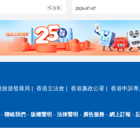
分享
2026-07-07
港旅遊發展局
|
香港立法會
|
香港廉政公署
|
香港申訴專
-
聯絡我們
-
版權聲明
-
法律聲明
-
廣告服務
-
網上訂報
-