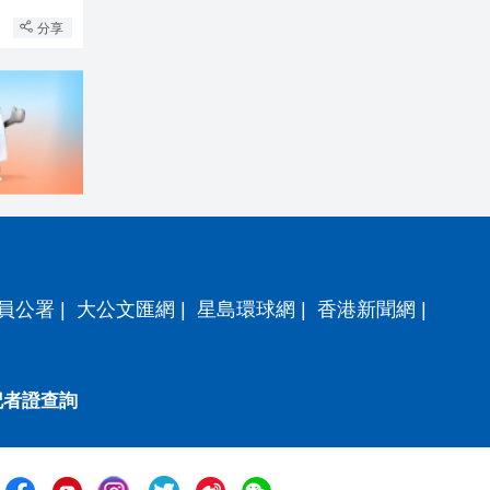
分享
員公署
|
大公文匯網
|
星島環球網
|
香港新聞網
|
記者證查詢