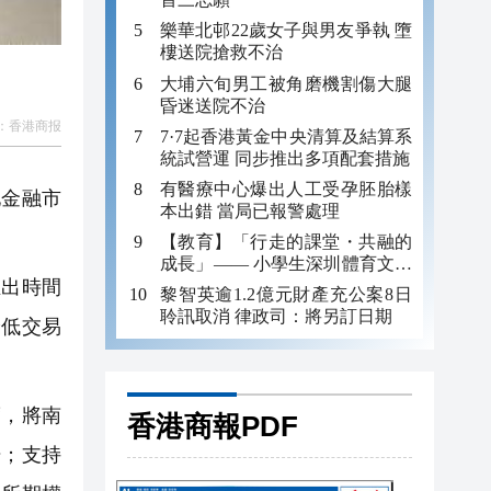
樂華北邨22歲女子與男友爭執 墮
樓送院搶救不治
大埔六旬男工被角磨機割傷大腿
昏迷送院不治
：
香港商报
7·7起香港黃金中央清算及結算系
統試營運 同步推出多項配套措施
有醫療中心爆出人工受孕胚胎樣
金融市
本出錯 當局已報警處理
【教育】「行走的課堂・共融的
成長」—— 小學生深圳體育文化
出時間
探索之旅
黎智英逾1.2億元財產充公案8日
聆訊取消 律政司：將另訂日期
降低交易
，將南
香港商報PDF
場；支持