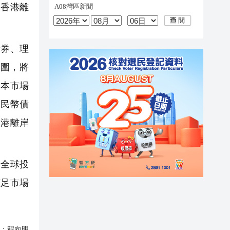
固香港離
券、理
圍，將
資本市場
人民幣債
香港離岸
着全球投
滿足市場
：
程向明