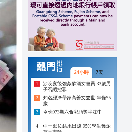
00:04
00:03
08:32
08:30
08:25
08:19
24小時
7天
08:15
涉晚宴後強姦醉酒女會員 33歲男
子否認控罪
00:07
知名經濟學家高善文去世 年僅55
歲
00:04
今晚073期六合彩頭獎半注中
00:03
中一派位結果出爐 95%學生獲派
首三志願