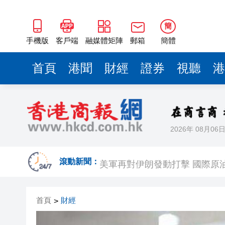
美軍再對伊朗發動打擊 國際原
【建評】從巴黎到香江：透過
簡
【港商時評】「黃金港」豐富
手機版
客戶端
融媒體矩陣
郵箱
簡體
直徑達1300公里！超強颱風「
首頁
港聞
財經
證券
視聽
港
甘肅宕昌山體滑坡已累計找到3
國際奧委會暫時解除對俄羅斯
官宣11新措 撐港債券與人民幣
2026年 08月06
香
美軍再對伊朗發動打擊 國際原
滾動新聞：
【建評】從巴黎到香江：透過
首頁
財經
>
【港商時評】「黃金港」豐富
直徑達1300公里！超強颱風「