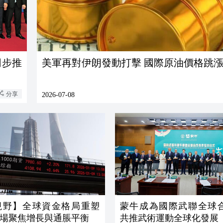
美軍再對伊朗發動打擊 國際原油價格跳
分享
2026-07-08
視野】全球資金格局重塑
蒙牛成為國際武聯全球
場聚焦增長與通脹平衡
共推武術運動全球化發展