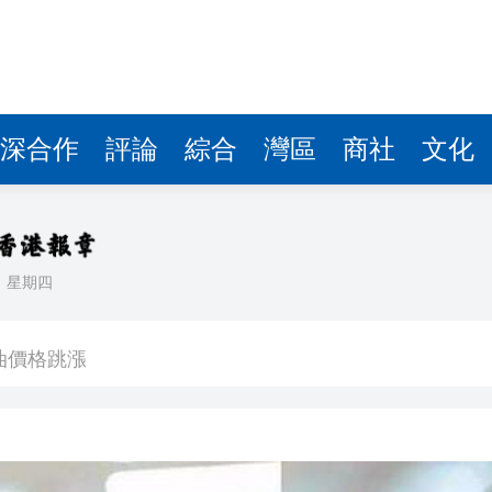
油價格跳漲
實習之旅說好中國和香港故事
國際金融中心內涵
巴威」或正面襲浙閩
深合作
評論
綜合
灣區
商社
文化
1名被困人員
奧委會的處罰
市場
日
星期四
港黃金中央清算系統試營運 配套八措施同步推出 已完成首批交易
油價格跳漲
實習之旅說好中國和香港故事
國際金融中心內涵
巴威」或正面襲浙閩