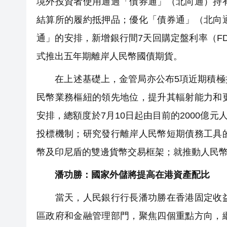
境外投資者使用通過「債券通」（北向通）持
結算所的履約抵押品；優化「債券通」（北向
通」的安排，新增銀行間7天回購定盤利率（FD
式推出五年期離岸人民幣國債期貨。
在上述基礎上，金管局亦公布5項近期積極推
民幣業務樞紐的領先地位，提升其輻射能力和
安排，總額度於7月10日起由目前的2000億元
投標機制；研究發行離岸人民幣短期債務工具
幣及印尼盾的雙邊貨幣交易框架；就推動人民
潘功勝：國家外儲將提高在港資產配比
當天，人民銀行行長潘功勝在香港固定收益
區政府和金融管理部門，聚焦四個重點方向，