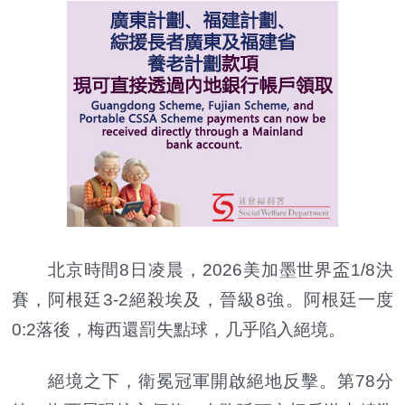
北京時間8日凌晨，2026美加墨世界盃1/8決
賽，阿根廷3-2絕殺埃及，晉級8強。阿根廷一度
0:2落後，梅西還罰失點球，几乎陷入絕境。
絕境之下，衛冕冠軍開啟絕地反擊。第78分