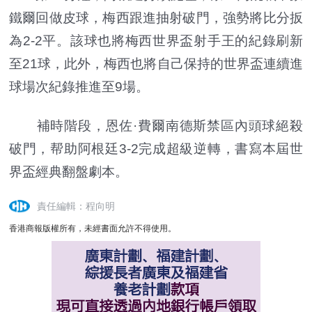
鐵爾回做皮球，梅西跟進抽射破門，強勢將比分扳
為2-2平。該球也將梅西世界盃射手王的紀錄刷新
至21球，此外，
梅西也將自己保持的世界盃連續進
球場次紀錄推進至9場。
補時階段，恩佐·費爾南德斯禁區內頭球絕殺
破門，帮助阿根廷3-2完成超級逆轉，書寫本屆世
界盃經典翻盤劇本。
責任編輯：程向明
香港商報版權所有，未經書面允許不得使用。