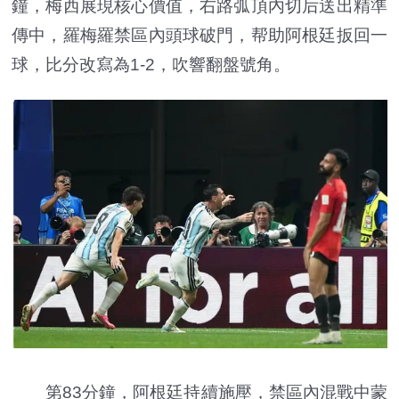
鐘，梅西展現核心價值，右路弧頂內切后送出精準
傳中，羅梅羅禁區內頭球破門，帮助阿根廷扳回一
球，比分改寫為1-2，吹響翻盤號角。
第83分鐘，阿根廷持續施壓，禁區內混戰中蒙