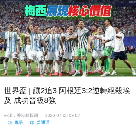
世界盃 | 讓2追3 阿根廷3:2逆轉絕殺埃
及 成功晉級8強
來源：香港商報網
2026-07-08 09:02