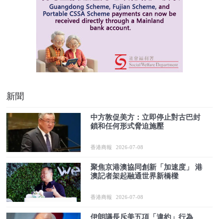
新聞
中方敦促美方：立即停止對古巴封
鎖和任何形式脅迫施壓
香港商報
2026-07-08
聚焦京港澳協同創新「加速度」 港
澳記者架起融通世界新橋樑
香港商報
2026-07-08
伊朗議長斥美五項「違約」行為