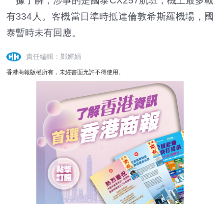
據了解，涉事的是國泰CX257航班，機上最多載
有334人。客機當日準時抵達倫敦希斯羅機場，國
泰暫時未有回應。
責任編輯：鄭嬋娟
香港商報版權所有，未經書面允許不得使用。