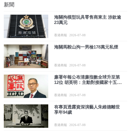
新聞
海關拘模型玩具零售商東主 涉款逾
23萬元
香港商報
2026-07-08
海關馬鞍山拘一男檢178萬元私煙
香港商報
2026-07-08
廉署年報公布清廉指數全球升至第
12位 胡英明：主動對接國家十五五
規劃高效反貪
香港商報
2026-07-08
有專頁透露資深演藝人朱維德離世
享年94歲
香港商報
2026-07-08