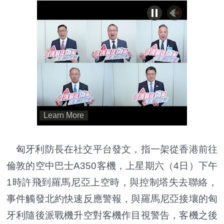
匈牙利防長在社交平台發文，指一架從香港前往
倫敦的空中巴士A350客機，上星期六（4日）下午
1時許飛到羅馬尼亞上空時，與控制塔失去聯絡，
事件觸發北約快速反應警報，與羅馬尼亞接壤的匈
牙利隨後派戰機升空對客機作目視警告，客機之後