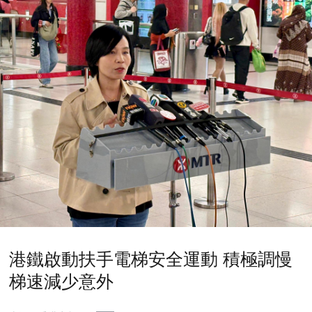
港鐵啟動扶手電梯安全運動 積極調慢
梯速減少意外