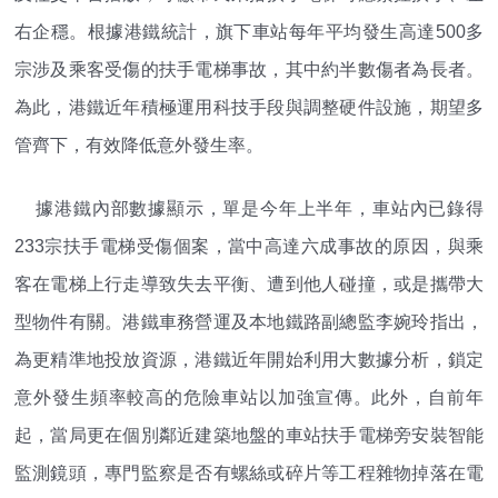
右企穩。根據港鐵統計，旗下車站每年平均發生高達500多
宗涉及乘客受傷的扶手電梯事故，其中約半數傷者為長者。
為此，港鐵近年積極運用科技手段與調整硬件設施，期望多
管齊下，有效降低意外發生率。
據港鐵內部數據顯示，單是今年上半年，車站內已錄得
233宗扶手電梯受傷個案，當中高達六成事故的原因，與乘
客在電梯上行走導致失去平衡、遭到他人碰撞，或是攜帶大
型物件有關。港鐵車務營運及本地鐵路副總監李婉玲指出，
為更精準地投放資源，港鐵近年開始利用大數據分析，鎖定
意外發生頻率較高的危險車站以加強宣傳。此外，自前年
起，當局更在個別鄰近建築地盤的車站扶手電梯旁安裝智能
監測鏡頭，專門監察是否有螺絲或碎片等工程雜物掉落在電