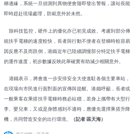
梯邊緣，系統一旦偵測到異物便會隨即發出警報，讓站長能
即時趕赴現場處理，防範意外於未然。
除科技監控，硬件上的優化亦已初見成效。考慮到部分傳
統扶手電梯的速度較快，長者與行動不便者在登梯時較容易
因反應不及而跌倒，港鐵近年已陸續調慢部分特定扶手電梯
的運作速度，初步數據反映此舉確實有助減少相關意外。
港鐵表示，將會進一步安排安全大使進駐各個主要車站，
在現場向市民進行面對面的宣傳與提醒。港鐵呼籲，長者或
一般乘客在乘搭扶手電梯時務必站穩，若身上攜帶有大型行
李、嬰兒車，又或是身體感到不適時，應優先選擇乘搭升降
機，共同營造安全的出行環境。
（記者 區天海）
責任編輯：區天海